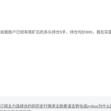
如我账户已经有铁矿石的多头持仓5手，持仓均价800，我在实
订阅主力连续合约的历史行情
求主助麦语言转化成python
为什么