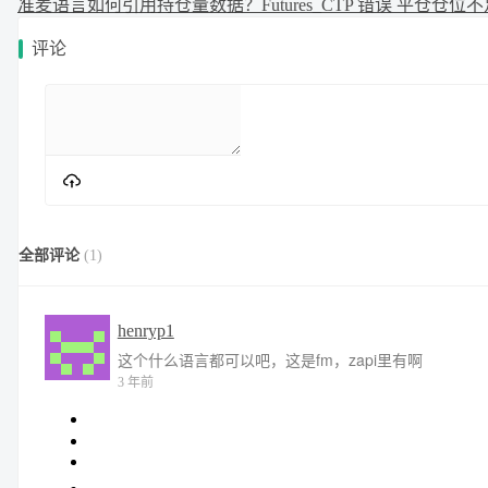
准
麦语言如何引用持仓量数据？
Futures_CTP 错误 平仓仓位
评论
全部评论
(
1
)
henryp1
这个什么语言都可以吧，这是fm，zapi里有啊
3 年前