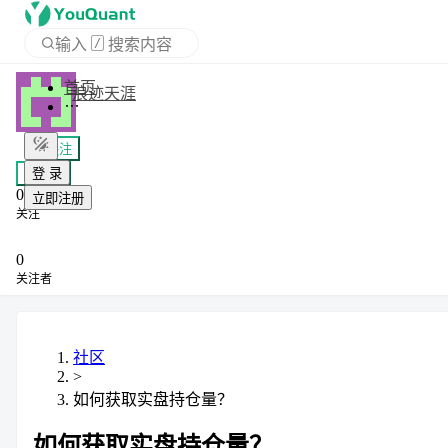
输入
/
搜索内容
首页
浪迹天涯
APP
+ 关注
登 录
私信
0
立即注册
关注
0
关注者
社区
>
如何获取实盘持仓量？
如何获取实盘持仓量？