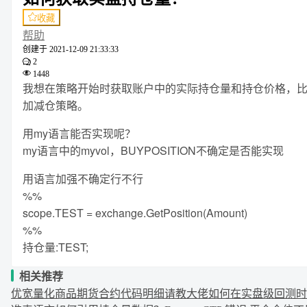
收藏
帮助
创建于
2021-12-09 21:33:33
2
1448
我想在策略开始时获取账户中的实际持仓量和持仓价格，比
加减仓策略。
用my语言能否实现呢？
my语言中的myvol，BUYPOSITION不确定是否能实现
用语言加强不确定行不行
%%
scope.TEST = exchange.GetPosition(Amount)
%%
持仓量:TEST;
相关推荐
优宽量化商品期货合约代码明细
请教大佬
如何在实盘级回测时