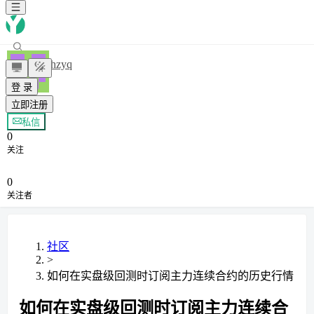
shzyq
登 录
立即注册
+ 关注
私信
0
关注
0
关注者
社区
>
如何在实盘级回测时订阅主力连续合约的历史行情
如何在实盘级回测时订阅主力连续合