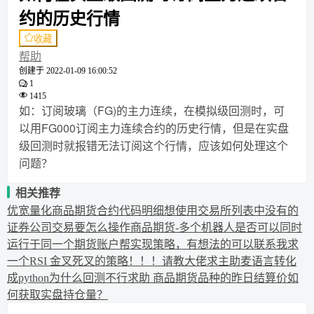
约的历史行情
收藏
帮助
创建于
2022-01-09 16:00:52
1
1415
如：订阅玻璃（FG)的主力连续，在模拟级回测时，可
以用FG000订阅主力连续合约的历史行情，但是在实盘
级回测时就报错无法订阅这个行情，应该如何处理这个
问题？
相关推荐
优宽量化商品期货合约代码明细
想使用交易所列表中没有的
证券公司交易要怎么操作
商品期货-多个机器人是否可以同时
运行于同一个期货账户
帮实现策略，有想法的可以联系我
求
一个RSI 金叉死叉的策略！！！
请教大佬
求主助麦语言转化
成python
为什么回测不行
求助 商品期货品种的昨日结算价
如
何获取实盘持仓量？