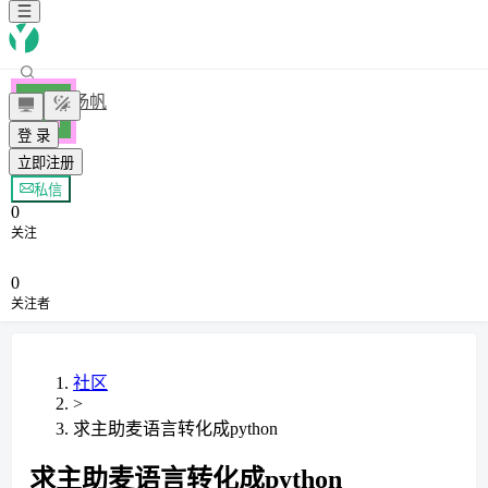
扬帆
登 录
立即注册
+ 关注
私信
0
关注
0
关注者
社区
>
求主助麦语言转化成python
求主助麦语言转化成python