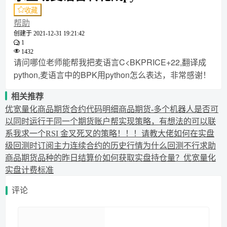
收藏
帮助
创建于
2021-12-31 19:21:42
1
1432
请问哪位老师能帮我把麦语言C<BKPRICE+22,翻译成
python,麦语言中的BPK用python怎么表达，非常感谢！
相关推荐
优宽量化商品期货合约代码明细
商品期货-多个机器人是否可
以同时运行于同一个期货账户
帮实现策略，有想法的可以联
系我
求一个RSI 金叉死叉的策略！！！
请教大佬
如何在实盘
级回测时订阅主力连续合约的历史行情
为什么回测不行
求助
商品期货品种的昨日结算价
如何获取实盘持仓量？
优宽量化
实盘计费标准
评论