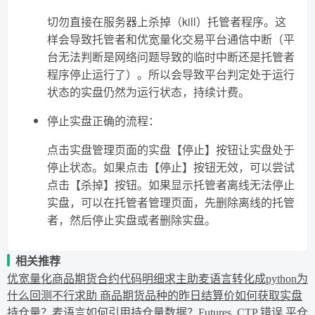
切勿直接在服务器上杀掉（kill）托管者程序。这
样会导致托管者和优宽量化交易平台通信中断（平
台无法判断是网络问题导致的临时中断还是托管者
程序停止运行了）。所以会导致平台判定处于运行
状态的实盘仍然为运行状态，持续计费。
停止实盘正确的流程：
点击实盘管理页面的实盘【停止】按钮让实盘处于
停止状态。如果点击【停止】按钮无效，可以尝试
点击【杀掉】按钮。如果显示托管者离线无法停止
实盘，可以在托管者管理页面，先删除离线的托管
者，然后停止实盘或者删除实盘。
相关推荐
优宽量化商品期货合约代码明细
求主助麦语言转化成python
为
什么回测不行
求助 商品期货品种的昨日结算价
如何获取实盘
持仓量？
麦语言如何引用持仓量数据？
Futures_CTP 错误 平仓