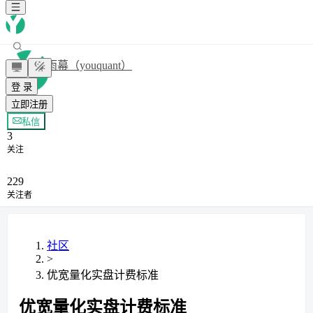
雨幕（youquant）
登 录
立即注册
+ 关注
私信
3
关注
229
关注者
社区
>
优宽量化实盘计费标准
优宽量化实盘计费标准