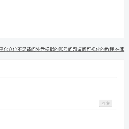
错误 平仓仓位不足
请问外盘模拟的账号问题
请问可视化的教程 在哪
回 复