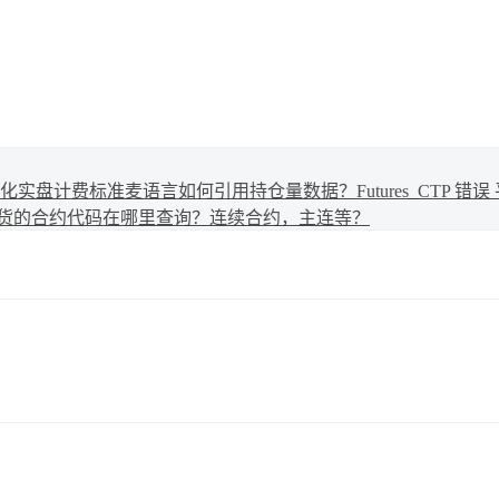
化实盘计费标准
麦语言如何引用持仓量数据？
Futures_CTP 
货的合约代码在哪里查询？连续合约，主连等？