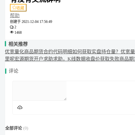
收藏
帮助
创建于
2021-12-04 17:56:49
2
1468
相关推荐
优宽量化商品期货合约代码明细
如何获取实盘持仓量？
优宽量
里呢
宏源期货开户求助
求助，K线数据收盘价获取失败
商品期
评论
全部评论
(
0
)