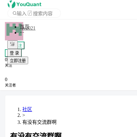
输入
/
搜索内容
首页
lv2021
APP
+ 关注
登 录
私信
0
立即注册
关注
0
关注者
社区
>
有没有交流群啊
有没有交流群啊