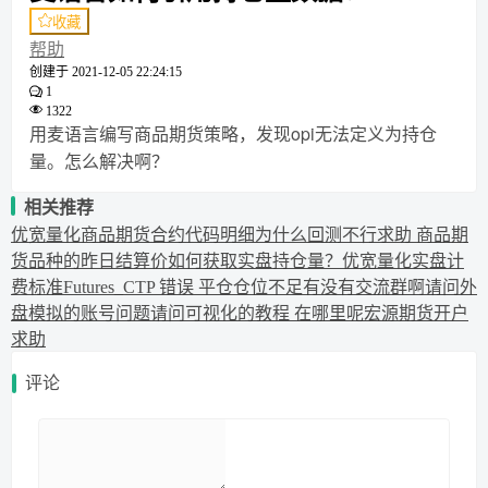
收藏
帮助
创建于
2021-12-05 22:24:15
1
1322
用麦语言编写商品期货策略，发现opi无法定义为持仓
量。怎么解决啊？
相关推荐
优宽量化商品期货合约代码明细
为什么回测不行
求助 商品期
货品种的昨日结算价
如何获取实盘持仓量？
优宽量化实盘计
费标准
Futures_CTP 错误 平仓仓位不足
有没有交流群啊
请问外
盘模拟的账号问题
请问可视化的教程 在哪里呢
宏源期货开户
求助
评论