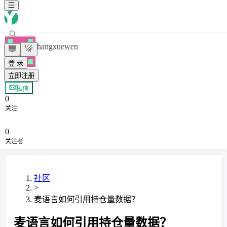
zhangxuewen
登 录
立即注册
+ 关注
私信
0
关注
0
关注者
社区
>
麦语言如何引用持仓量数据？
麦语言如何引用持仓量数据？