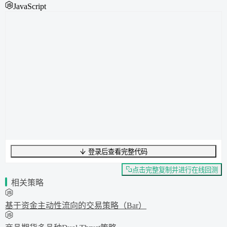
JavaScript
登录后查看完整代码
UTF-8
177
字节
25
字数
0
行
行
1
,
列
0
点击完整复制并进行在线回测
相关策略
基于资金主动性流向的交易策略（Bar）