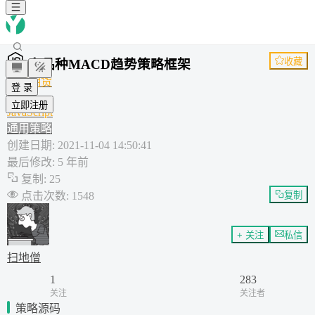
收藏
多品种MACD趋势策略框架
商品期货
登 录
趋势
立即注册
JavaScript
通用策略
创建日期
:
2021-11-04 14:50:41
最后修改
:
5 年前
复制
:
25
点击次数
:
1548
复制
+ 关注
私信
扫地僧
1
283
关注
关注者
策略源码