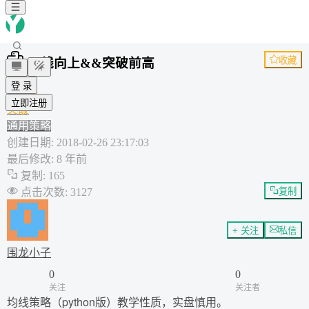
收藏
五线向上&&突破前高
趋势
登 录
Python
立即注册
突破
通用策略
创建日期
:
2018-02-26 23:17:03
最后修改
:
8 年前
复制
:
165
点击次数
:
3127
复制
+ 关注
私信
围龙小子
0
0
关注
关注者
均线策略（python版）教学性质，实盘慎用。