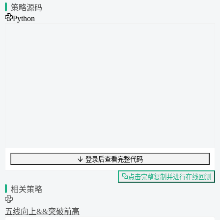
策略源码
Python
登录后查看完整代码
UTF-8
1291
字节
168
字数
0
行
行
1
,
列
0
点击完整复制并进行在线回测
相关策略
五线向上&&突破前高