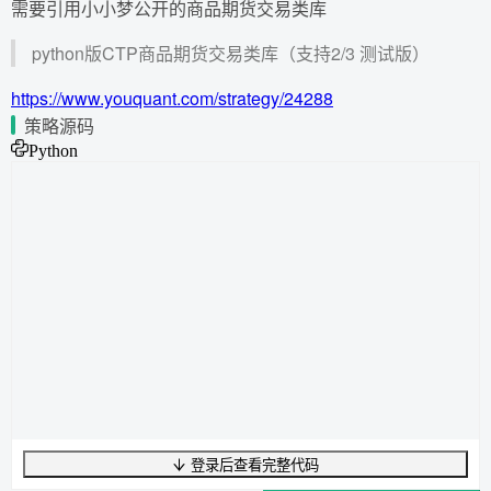
需要引用小小梦公开的商品期货交易类库
python版CTP商品期货交易类库（支持2/3 测试版）
https://www.youquant.com/strategy/24288
策略源码
Python
登录后查看完整代码
UTF-8
1782
字节
222
字数
0
行
行
1
,
列
0