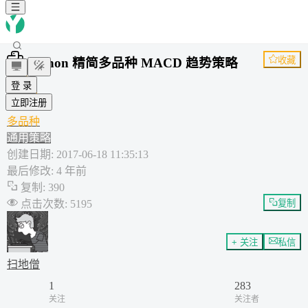
收藏
Python 精简多品种 MACD 趋势策略
趋势
登 录
Python
立即注册
MACD
多品种
通用策略
创建日期
:
2017-06-18 11:35:13
最后修改
:
4 年前
复制
:
390
点击次数
:
5195
复制
+ 关注
私信
扫地僧
1
283
关注
关注者