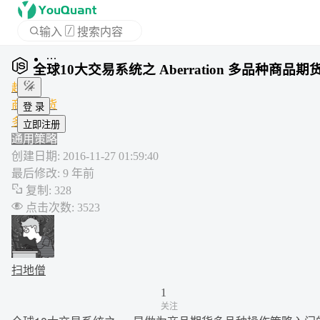
输入
/
搜索内容
APP
全球10大交易系统之 Aberration 多品种商品
趋势
商品期货
登 录
多品种
立即注册
通用策略
创建日期
:
2016-11-27 01:59:40
最后修改
:
9 年前
复制
:
328
点击次数
:
3523
扫地僧
1
关注