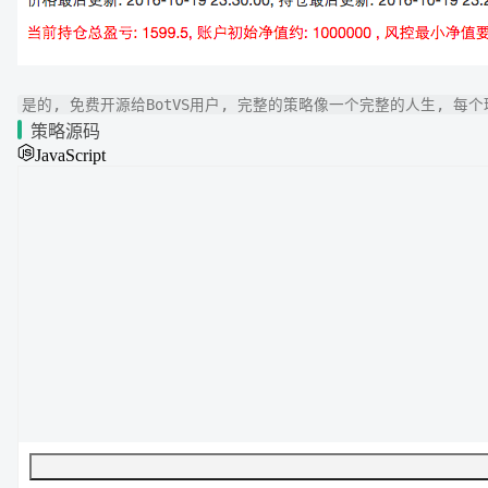
是的, 免费开源给BotVS用户, 完整的策略像一个完整的人生, 每
策略源码
JavaScript
UTF-8
269
字节
43
字数
0
行
行
1
,
列
0