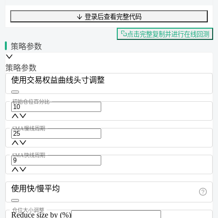
登录后查看完整代码
UTF-8
326
字节
53
字数
0
行
行
1
,
列
0
点击完整复制并进行在线回测
策略参数
策略参数
使用交易权益曲线头寸调整
初始仓位百分比
SMA慢线周期
SMA快线周期
使用快/慢平均
仓位大小调整
Reduce size by (%)