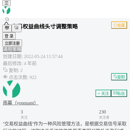
收藏
交易权益曲线头寸调整策略
MOM
登 录
CMO
sma
立即注册
通用策略
创建日期
:
2022-05-24 11:57:44
最后修改
:
4 年前
复制
:
2
点击次数
:
922
复制
+ 关注
私信
雨幕（youquant）
3
230
关注
关注者
“交易权益曲线”作为一种风险管理方法，是根据交易信号采取