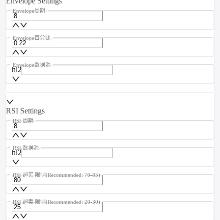
Envelope Settings
Envelope周期
Envelope百分比
Envelope数据源
hl2
RSI Settings
RSI 周期
RSI 数据源
hl2
RSI 超买 限制(Recommended: 70-85)
RSI 超卖 限制(Recommended: 20-30)