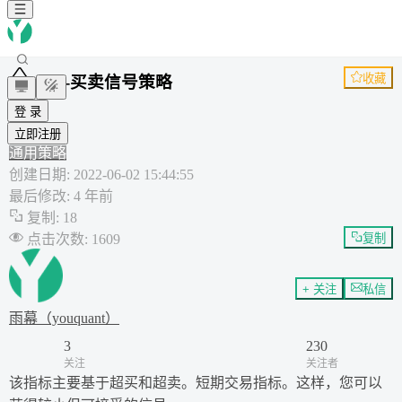
收藏
RSI-买卖信号策略
RSI
登 录
EMA
sma
立即注册
通用策略
创建日期
:
2022-06-02 15:44:55
最后修改
:
4 年前
复制
:
18
点击次数
:
1609
复制
+ 关注
私信
雨幕（youquant）
3
230
关注
关注者
该指标主要基于超买和超卖。短期交易指标。这样，您可以