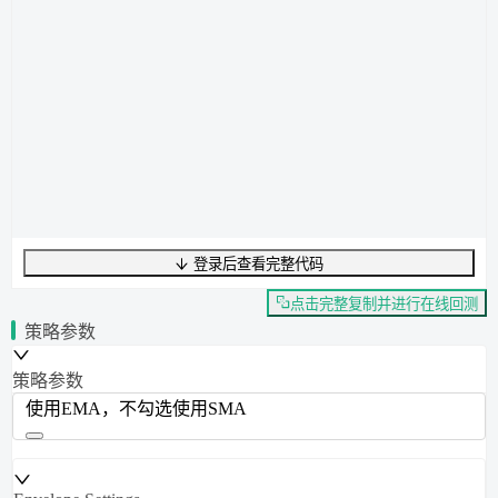
登录后查看完整代码
UTF-8
344
字节
54
字数
0
行
行
1
,
列
0
点击完整复制并进行在线回测
策略参数
策略参数
使用EMA，不勾选使用SMA