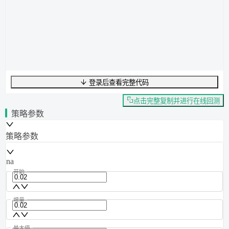
登录后查看完整代码
UTF-8
536
字节
69
字数
0
行
行
1
,
列
0
点击完整复制并进行在线回测
策略参数
策略参数
na
开始
增量
最大值