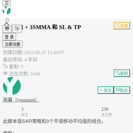
收藏
SAR + 3SMMA 和 SL & TP
sma
登 录
SAR
立即注册
通用策略
创建日期
:
2022-05-25 11:44:07
最后修改
:
4 年前
复制
:
5
点击次数
:
1044
复制
+ 关注
私信
雨幕（youquant）
3
230
关注
关注者
此脚本是SAR策略和3个平滑移动平均值的组合。