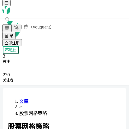
雨幕（youquant）
登 录
立即注册
+ 关注
私信
3
关注
230
关注者
文库
>
股票网格策略
股票网格策略