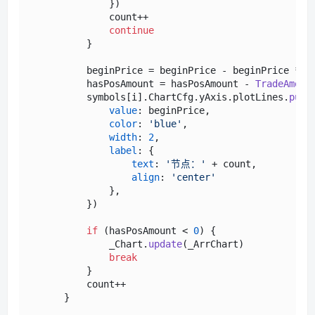
              })

              count++

continue
          }

          beginPrice = beginPrice - beginPrice * 
D
          hasPosAmount = hasPosAmount - 
TradeAmoun
          symbols[i].
ChartCfg
.
yAxis
.
plotLines
.
push
value
: beginPrice,

color
: 
'blue'
,

width
: 
2
,

label
: {

text
: 
'节点：'
 + count,

align
: 
'center'
              },

          })

if
 (hasPosAmount < 
0
) {                 
              _Chart.
update
(_ArrChart)

break
          }

          count++
