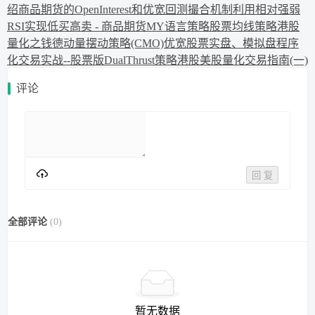
绍
商品期货的OpenInterest和优宽回测撮合机制
利用相对强弱
RSI实现低买高卖 - 商品期货MY语言策略
股票均线策略
港股
量化之钱德动量摆动策略(CMO)
优宽股票实盘、模拟盘程序
化交易实战--股票版DualThrust策略
港股美股量化交易指南(一)
评论
回 复
全部评论
(
0
)
暂无数据