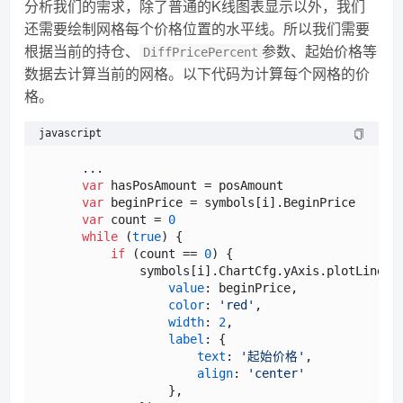
分析我们的需求，除了普通的K线图表显示以外，我们
还需要绘制网格每个价格位置的水平线。所以我们需要
根据当前的持仓、
参数、起始价格等
DiffPricePercent
数据去计算当前的网格。以下代码为计算每个网格的价
格。
javascript
      ...

var
 hasPosAmount = posAmount

var
 beginPrice = symbols[i].
BeginPrice
var
 count = 
0
while
 (
true
) {

if
 (count == 
0
) {                       
              symbols[i].
ChartCfg
.
yAxis
.
plotLines
.
value
: beginPrice,

color
: 
'red'
,

width
: 
2
,

label
: {

text
: 
'起始价格'
,

align
: 
'center'
                  },
