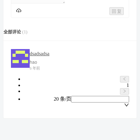
回 复
全部评论
(
1
)
dsadsadsa
hao
6 年前
1
20 条/页