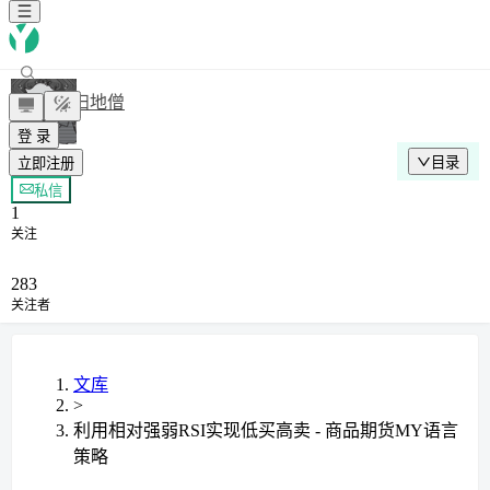
扫地僧
登 录
目录
立即注册
+ 关注
私信
1
关注
283
关注者
文库
>
利用相对强弱RSI实现低买高卖 - 商品期货MY语言
策略