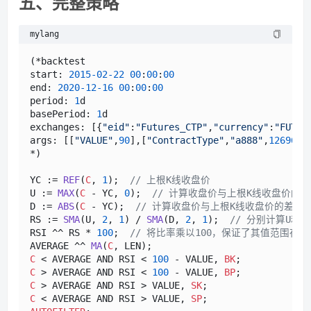
五、完整策略
mylang
(*backtest

start: 
2015
-02
-22
00
:
00
:
00
end: 
2020
-12
-16
00
:
00
:
00
period: 
1
d

basePeriod: 
1
d

exchanges: [{
"eid"
:
"Futures_CTP"
,
"currency"
:
"FUTUR
args: [[
"VALUE"
,
90
],[
"ContractType"
,
"a888"
,
126961
]]
*)

YC := 
REF
(
C
, 
1
);  
// 上根K线收盘价
U := 
MAX
(
C
 - YC, 
0
);  
// 计算收盘价与上根K线收盘价的
D := 
ABS
(
C
 - YC);  
// 计算收盘价与上根K线收盘价的差，
RS := 
SMA
(U, 
2
, 
1
) / 
SMA
(D, 
2
, 
1
);  
// 分别计算U和
RSI ^^ RS * 
100
;  
// 将比率乘以100，保证了其值范围在0~
AVERAGE ^^ 
MA
(
C
C
 < AVERAGE AND RSI < 
100
 - VALUE, 
BK
C
 > AVERAGE AND RSI < 
100
 - VALUE, 
BP
C
 > AVERAGE AND RSI > VALUE, 
SK
C
 < AVERAGE AND RSI > VALUE, 
SP