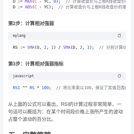
U := 
MAX
(
C
 - YC, 
0
);  
// 计算收盘价与上根K线收盘价的
D := 
ABS
(
C
 - YC);  
// 计算收盘价与上根K线收盘价的差，
第2步：计算相对强弱
mylang
RS := 
SMA
(U, 
2
, 
1
) / 
SMA
(D, 
2
, 
1
);  
// 分别计算U和
第3步：计算相对强弱指标
javascript
RSI
 ^^ 
RS
 * 
100
;  
// 将比率乘以100，保证了其值范围在0~
从上面的公式可以看出，RSI的计算过程非常简单，一
句话可以概括为：在某个时间段价格上涨所产生的波动
占整个波动的百分比。