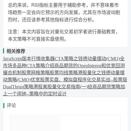
总的来说，RSI指标主要用于辅助参考，并不意味着市
场趋势一定会向它预示的方向发展，尤其在市场波动剧
烈时，还应该参考其他指标进行综合分析。
注意：本文内容旨在对量化交易初学者进行基础教育，
本文策略不可直接实盘使用。
相关推荐
JavaScript版本行情收集器
CTA策略之钱德动量摆动(CMO)
全
市场多品种CTA策略介绍
商品期货的OpenInterest和优宽回测
撮合机制
股票网格策略
股票均线策略
港股量化之钱德动量摆
动策略(CMO)
优宽股票实盘、模拟盘程序化交易实战--股票版
DualThrust策略
港股美股量化交易指南(一)
给商品期货策略加
上一个闹钟--策略中的定时设计
评论