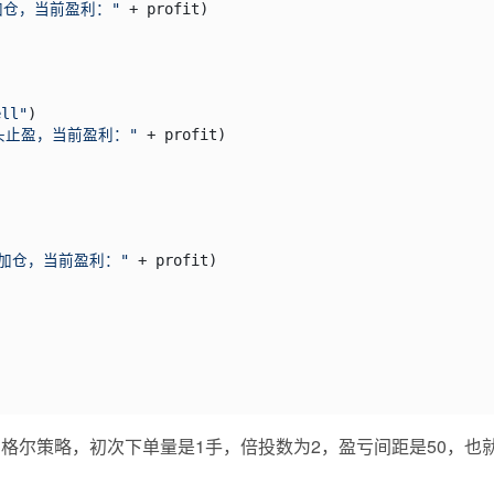
加仓，当前盈利："
 + profit)

ell"
)

头止盈，当前盈利："
 + profit)

加仓，当前盈利："
 + profit)

尔策略，初次下单量是1手，倍投数为2，盈亏间距是50，也就