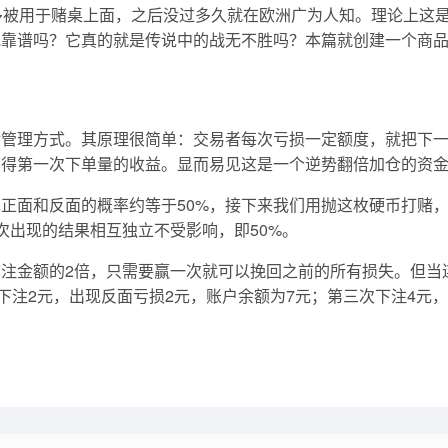
多被用于赌桌上面，之后没过多久就在欧洲广为人知。理论上这是
地靠谱吗？它真的就是传说中的战无不胜吗？本篇就创建一个商
金管理方式。其原理很简单：交易者每次亏损一定额度，就把下
获得第一次下单量的收益。显而易见这是一个逆势翻倍加仓的资
正面和反面的概率约等于50%，接下来我们用抛这枚硬币打赌，
次出现的结果相互独立不受影响，即50%。
注金额的2倍，只需要赢一次就可以挽回之前的所有损失。但当
下注2元，出现反面亏损2元，账户余额为7元；第三次下注4元