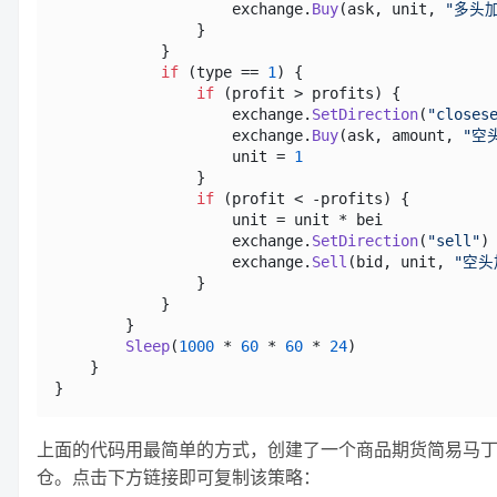
                    exchange.
Buy
(ask, unit, 
"多头
                }

            }

if
 (type == 
1
) {

if
 (profit > profits) {

                    exchange.
SetDirection
(
"closes
                    exchange.
Buy
(ask, amount, 
"空
                    unit = 
1
                }

if
 (profit < -profits) {

                    unit = unit * bei

                    exchange.
SetDirection
(
"sell"
)

                    exchange.
Sell
(bid, unit, 
"空头
                }

            }

        }

Sleep
(
1000
 * 
60
 * 
60
 * 
24
)

    }

上面的代码用最简单的方式，创建了一个商品期货简易马丁格
仓。点击下方链接即可复制该策略：