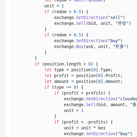
            unit = 
1
if
 (redom < 
0.5
) {

                exchange.
SetDirection
(
"sell"
)

                exchange.
Sell
(bid, unit, 
"开空"
)

            }

if
 (redom > 
0.5
) {

                exchange.
SetDirection
(
"buy"
)

                exchange.
Buy
(ask, unit, 
"开多"
)

            }

        }

if
 (position.
length
 > 
0
) {

let
 type = position[
0
].
Type
;

let
 profit = position[
0
].
Profit
;

let
 amount = position[
0
].
Amount
;

if
 (type == 
0
) {

if
 (profit > profits) {

                    exchange.
SetDirection
(
"closeb
                    exchange.
Sell
(bid, amount, 
"
                    unit = 
1
                }

if
 (profit < -profits) {

                    unit = unit * bei

                    exchange.
SetDirection
(
"buy"
)
