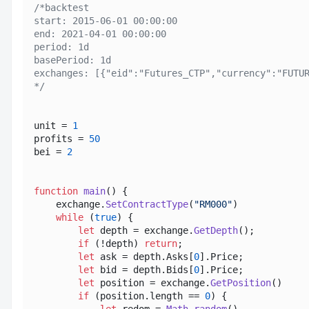
/*backtest

start: 2015-06-01 00:00:00

end: 2021-04-01 00:00:00

period: 1d

basePeriod: 1d

exchanges: [{"eid":"Futures_CTP","currency":"FUTUR
*/
unit = 
1
profits = 
50
bei = 
2
function
main
(
) {

    exchange.
SetContractType
(
"RM000"
)

while
 (
true
) {

let
 depth = exchange.
GetDepth
();

if
 (!depth) 
return
;

let
 ask = depth.
Asks
[
0
].
Price
;

let
 bid = depth.
Bids
[
0
].
Price
;

let
 position = exchange.
GetPosition
()

if
 (position.
length
 == 
0
) {

let
 redom = 
Math
.
random
()
