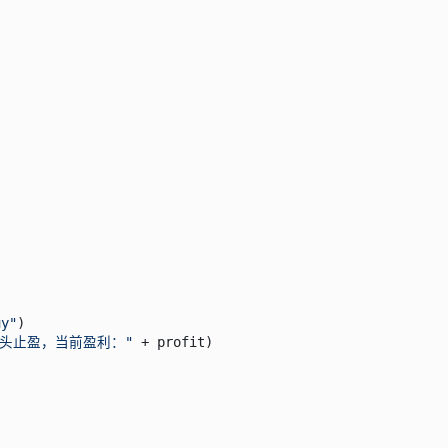
uy"
)

多头止盈，当前盈利："
 + profit)
