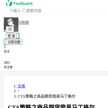
输入
/
搜索内容
首页
扫地僧
APP
+ 关注
登 录
私信
1
立即注册
关注
283
关注者
文库
>
CTA策略之商品期货简易马丁格尔
CTA策略之商品期货简易马丁格尔