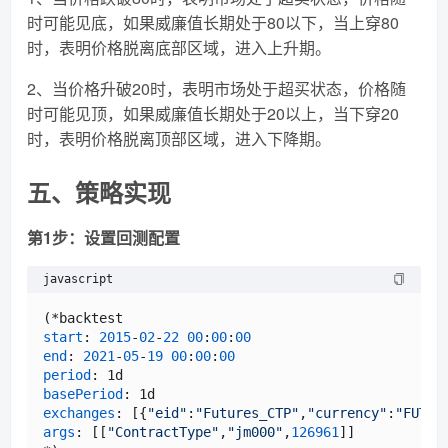
时可能见底，如果威廉值长期处于80以下，当上穿80
时，表明价格脱离底部区域，进入上升期。
2、当价格升破20时，表明市场处于超买状态，价格随
时可能见顶，如果威廉值长期处于20以上，当下穿20
时，表明价格脱离顶部区域，进入下降期。
五、策略实现
第1步：设置回测配置
javascript
start
: 
2015
-
02
-
22
00
:
00
:
00
end
: 
2021
-
05
-
19
00
:
00
:
00
period
basePeriod
exchanges
: [{
"eid"
:
"Futures_CTP"
,
"currency"
:
"FUTUR
args
: [[
"ContractType"
,
"jm000"
,
126961
]]
