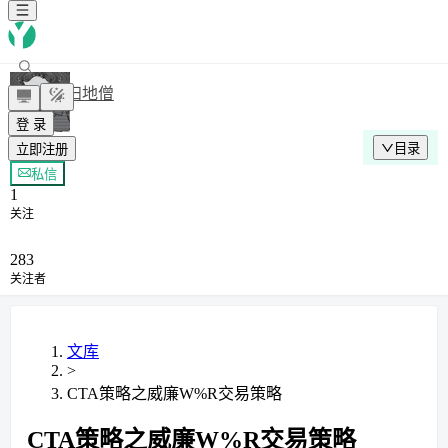
扫地僧
登 录
目录
立即注册
+ 关注
私信
1
关注
283
关注者
文库
>
CTA策略之威廉W%R交易策略
CTA策略之威廉W%R交易策略