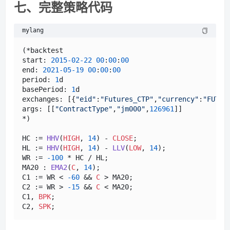
七、完整策略代码
mylang
(*backtest

start: 
2015
-02
-22
00
:
00
:
00
end: 
2021
-05
-19
00
:
00
:
00
period: 
1
d

basePeriod: 
1
d

exchanges: [{
"eid"
:
"Futures_CTP"
,
"currency"
:
"FUTUR
args: [[
"ContractType"
,
"jm000"
,
126961
]]

*)

HC := 
HHV
(
HIGH
, 
14
) - 
CLOSE
;

HL := 
HHV
(
HIGH
, 
14
) - 
LLV
(
LOW
, 
14
);

WR := 
-100
 * HC / HL;

MA20 : 
EMA2
(
C
, 
14
);

C1 := WR < 
-60
 && 
C
 > MA20;

C2 := WR > 
-15
 && 
C
 < MA20;

C1, 
BPK
;

C2, 
SPK