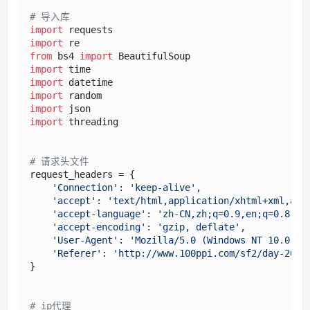
# 导入库
import
import
from
 bs4 
import
import
import
import
import
import
 threading

# 请求头文件
request_headers = {

'Connection'
: 
'keep-alive'
,

'accept'
: 
'text/html,application/xhtml+xml,app
'accept-language'
: 
'zh-CN,zh;q=0.9,en;q=0.8'
,

'accept-encoding'
: 
'gzip, deflate'
,

'User-Agent'
: 
'Mozilla/5.0 (Windows NT 10.0; W
'Referer'
: 
'http://www.100ppi.com/sf2/day-2019
}

# ip代理