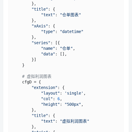
        },

"title"
: {

"text"
: 
"仓单图表"
        },

"xAxis"
: {

"type"
: 
"datetime"
        },

"series"
: [{

"name"
: 
"仓单"
,

"data"
: [],

        }]

    }

# 虚拟利润图表
    cfgD = {

"extension"
: {

"layout"
: 
'single'
,

"col"
: 
6
,

"height"
: 
"500px"
,

        },

"title"
: {

"text"
: 
"虚拟利润图表"
        },
