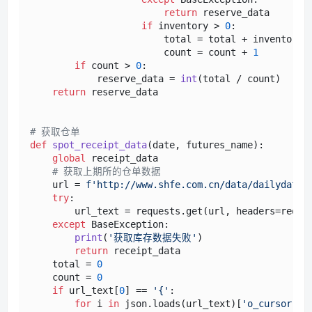
return
 reserve_data

if
 inventory > 
0
:

                        total = total + inventory

                        count = count + 
1
if
 count > 
0
:

            reserve_data = 
int
(total / count)

return
 reserve_data

# 获取仓单
def
spot_receipt_data
(
date, futures_name
):

global
 receipt_data

# 获取上期所的仓单数据
    url = 
f'http://www.shfe.com.cn/data/dailydata/
try
:

        url_text = requests.get(url, headers=reques
except
 BaseException:

print
(
'获取库存数据失败'
)

return
 receipt_data

    total = 
0
    count = 
0
if
 url_text[
0
] == 
'{'
:

for
 i 
in
 json.loads(url_text)[
'o_cursor'
]:
