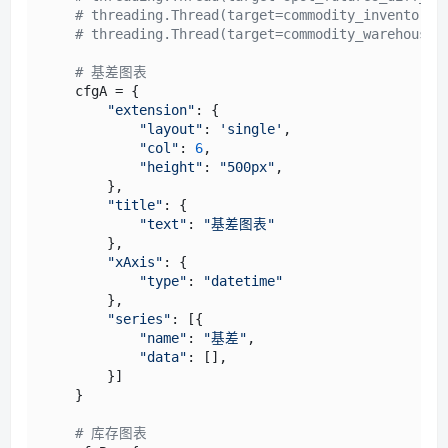
# threading.Thread(target=commodity_inventor
# threading.Thread(target=commodity_warehous
# 基差图表
    cfgA = {

"extension"
: {

"layout"
: 
'single'
,

"col"
: 
6
,

"height"
: 
"500px"
,

        },

"title"
: {

"text"
: 
"基差图表"
        },

"xAxis"
: {

"type"
: 
"datetime"
        },

"series"
: [{

"name"
: 
"基差"
,

"data"
: [],

        }]

    }

# 库存图表