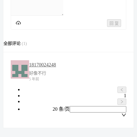
回 复
全部评论
(
1
)
18170024248
好像不行
5 年前
1
20 条/页