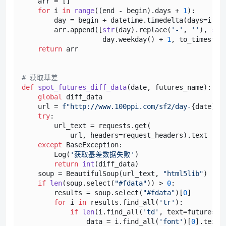
    arr = []

for
 i 
in
range
((end - begin).days + 
1
):

        day = begin + datetime.timedelta(days=i)

        arr.append([
str
(day).replace(
'-'
, 
''
), 
str
                    day.weekday() + 
1
, to_timestam
return
 arr

# 获取基差
def
spot_futures_diff_data
(
date, futures_name
):

global
 diff_data

    url = 
f"http://www.100ppi.com/sf2/day-
{date}
.h
try
:

        url_text = requests.get(

            url, headers=request_headers).text

except
 BaseException:

        Log(
'获取基差数据失败'
)

return
int
(diff_data)

    soup = BeautifulSoup(url_text, 
"html5lib"
)

if
len
(soup.select(
"#fdata"
)) > 
0
:

        results = soup.select(
"#fdata"
)[
0
]

for
 i 
in
 results.find_all(
'tr'
):

if
len
(i.find_all(
'td'
, text=futures_n
                data = i.find_all(
'font'
)[
0
].text
