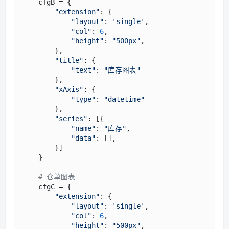
    cfgB = {

"extension"
: {

"layout"
: 
'single'
,

"col"
: 
6
,

"height"
: 
"500px"
,

        },

"title"
: {

"text"
: 
"库存图表"
        },

"xAxis"
: {

"type"
: 
"datetime"
        },

"series"
: [{

"name"
: 
"库存"
,

"data"
: [],

        }]

    }

# 仓单图表
    cfgC = {

"extension"
: {

"layout"
: 
'single'
,

"col"
: 
6
,

"height"
: 
"500px"
,
