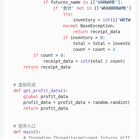
if
 futures_name 
in
 i[
'VARNAME'
]:

if
'合计'
not
in
 i[
'WHABBRNAME'
] 
an
try
:

                        inventory = 
int
(i[
'WRTWGHT
except
 BaseException:

return
 receipt_data

if
 inventory > 
0
:

                        total = total + inventory

                        count = count + 
1
if
 count > 
0
:

            receipt_data = 
int
(total / count)

return
 receipt_data

# 虚拟利润
def
get_profit_data
():

global
 profit_data

    profit_data = profit_data + random.randint(-
10
return
 profit_data

# 程序入口
def
main
():

# threading.Thread(target=spot_futures_diff_