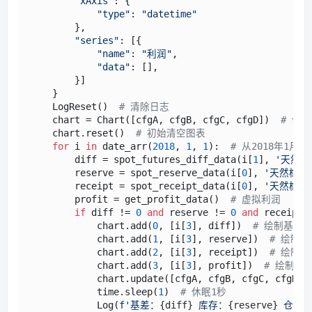
"xAxis"
: {

"type"
: 
"datetime"
        },

"series"
: [{

"name"
: 
"利润"
,

"data"
: [],

        }]

    }

    LogReset()  
# 清除日志
    chart = Chart([cfgA, cfgB, cfgC, cfgD])  
# 创
    chart.reset()  
# 初始清空图表
for
 i 
in
 date_arr(
2018
, 
1
, 
1
):  
# 从2018年1月
        diff = spot_futures_diff_data(i[
1
], 
'天然橡
        reserve = spot_reserve_data(i[
0
], 
'天然橡胶
        receipt = spot_receipt_data(i[
0
], 
'天然橡胶
        profit = get_profit_data()  
# 虚拟利润
if
 diff != 
0
and
 reserve != 
0
and
 receipt 
            chart.add(
0
, [i[
3
], diff])  
# 绘制基差
            chart.add(
1
, [i[
3
], reserve])  
# 绘制
            chart.add(
2
, [i[
3
], receipt])  
# 绘制
            chart.add(
3
, [i[
3
], profit])  
# 绘制虚
            chart.update([cfgA, cfgB, cfgC, cfgD])
            time.sleep(
1
)  
# 休眠1秒
            Log(
f'基差：
{diff}
 库存：
{reserve}
 仓单