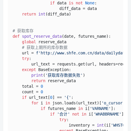
if
 data 
is
not
None
:

                    diff_data = data

return
int
(diff_data)

# 获取库存
def
spot_reserve_data
(
date, futures_name
):

global
 reserve_data

# 获取上期所的库存数据
    url = 
f'http://www.shfe.com.cn/data/dailydata/
try
:

        url_text = requests.get(url, headers=reques
except
 BaseException:

print
(
'获取库存数据失败'
)

return
 reserve_data

    total = 
0
    count = 
0
if
 url_text[
0
] == 
'{'
:

for
 i 
in
 json.loads(url_text)[
'o_cursor'
]:

if
 futures_name 
in
 i[
'VARNAME'
]:

if
'合计'
not
in
 i[
'WHABBRNAME'
] 
an
try
:

                        inventory = 
int
(i[
'WHSTOCK
except
 BaseException:
