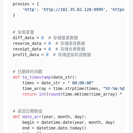
proxies = {

'http'
: 
'http://182.35.82.128:9999'
, 
'https'
: 
}

# 全局变量
diff_data = 
0
# 存储基差数据
reserve_data = 
0
# 存储库存数据
receipt_data = 
0
# 存储仓单数据
profit_data = 
0
# 存储虚拟利润数据
# 日期转时间戳
def
to_timestamp
(
date_str
):

    times = date_str + 
" 00:00:00"
    time_array = time.strptime(times, 
"%Y-%m-%d %H
return
int
(
round
(time.mktime(time_array) * 
100
# 返回日期数组
def
date_arr
(
year, month, day
):

    begin = datetime.date(year, month, day)

    end = datetime.date.today()
