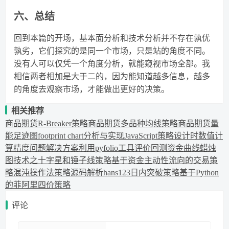
六、总结
回到本篇的开场，基本面分析和技术分析并不存在孰优
孰劣，它们探究的是同一个市场，只是站的角度不同。
没有人可以仅凭一个角度分析，就能窥视市场全部。我
相信两者相加是大于二的，因为能知道越多信息，越多
的角度去观察市场，才能做出更好的决策。
相关推荐
商品期货R-Breaker策略
商品期货多品种均线策略
商品期货量
能足迹图footprint chart分析与实现
JavaScript策略设计时数值计
算精度问题解决方案
利用pyfolio工具评价回测资金曲线
蜡烛
图技术之十字星和锤子线策略
基于资金主动性流向的交易策
略
混沌操作法策略源码解析
hans123日内突破策略
基于Python
的菲阿里四价策略
评论