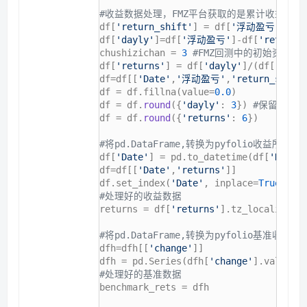
#收益数据处理，FMZ平台获取的是累计收益，
df[
'return_shift'
] = df[
'浮动盈亏'
].sh
df[
'dayly'
]=df[
'浮动盈亏'
]-df[
'return_
chushizichan = 
3
#FMZ回测中的初始资产值
df[
'returns'
] = df[
'dayly'
]/(df[
'retu
df=df[[
'Date'
,
'浮动盈亏'
,
'return_shift
df = df.fillna(value=
0.0
)

df = df.
round
({
'dayly'
: 
3
}) 
#保留三位小
df = df.
round
({
'returns'
: 
6
})

#将pd.DataFrame,转换为pyfolio收益所需的pd
df[
'Date'
] = pd.to_datetime(df[
'Date'
]
df=df[[
'Date'
,
'returns'
]]

df.set_index(
'Date'
, inplace=
True
#处理好的收益数据
returns = df[
'returns'
].tz_localize(
'
#将pd.DataFrame,转换为pyfolio基准收益所需
dfh=dfh[[
'change'
]]

dfh = pd.Series(dfh[
'change'
#处理好的基准数据
benchmark_rets = dfh
