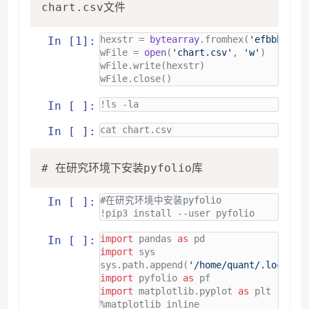
chart.csv文件
hexstr = 
bytearray
.fromhex(
'efbbbf224
In [1]:
wFile = 
open
(
'chart.csv'
, 
'w'
)

wFile.write(hexstr)

wFile.close()
!ls -la
In [ ]:
In [ ]:
# 在研究环境下安装pyfolio库
#在研究环境中安装pyfolio
In [ ]:
!pip3 install --user pyfolio
import
 pandas 
as
In [ ]:
import
 sys

sys.path.append(
'/home/quant/.local/l
import
 pyfolio 
as
import
 matplotlib.pyplot 
as
 plt
