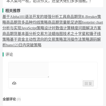
本人菜鸟一枚，初次作文，还望大佬们多多指教。!
相关推荐
基于Alpha101语法开发的增强分析工具
商品期货R-Breaker策
略
商品期货多品种均线策略
商品期货量能足迹图footprint chart
分析与实现
JavaScript策略设计时数值计算精度问题解决方案
商品期货基本面分析交易方法
蜡烛图技术之十字星和锤子线
策略
基于资金主动性流向的交易策略
混沌操作法策略源码解
析
hans123日内突破策略
评论
回 复
全部评论
(
0
)