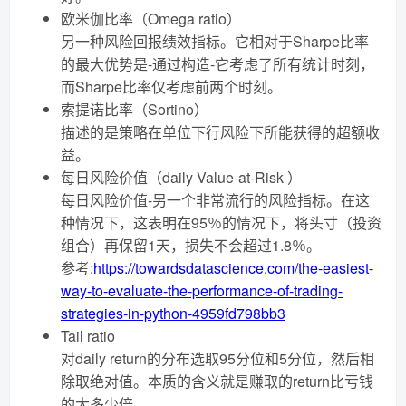
欧米伽比率（Omega ratio）
另一种风险回报绩效指标。它相对于Sharpe比率
的最大优势是-通过构造-它考虑了所有统计时刻，
而Sharpe比率仅考虑前两个时刻。
索提诺比率（Sortino）
描述的是策略在单位下行风险下所能获得的超额收
益。
每日风险价值（daily Value-at-Risk ）
每日风险价值-另一个非常流行的风险指标。在这
种情况下，这表明在95％的情况下，将头寸（投资
组合）再保留1天，损失不会超过1.8％。
参考:
https://towardsdatascience.com/the-easiest-
way-to-evaluate-the-performance-of-trading-
strategies-in-python-4959fd798bb3
Tail ratio
对daily return的分布选取95分位和5分位，然后相
除取绝对值。本质的含义就是赚取的return比亏钱
的大多少倍。