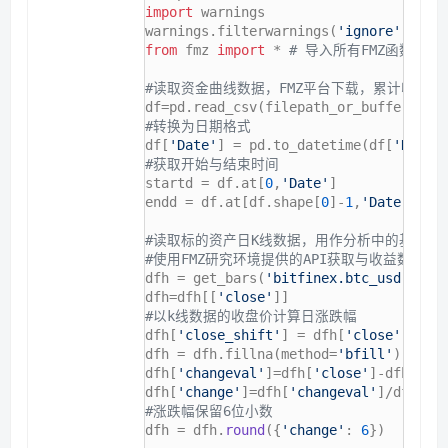
import
 warnings

warnings.filterwarnings(
'ignore'
from
 fmz 
import
 * 
# 导入所有FMZ函数
#读取资金曲线数据，FMZ平台下载，累计收益数
df=pd.read_csv(filepath_or_buffer=
'ch
#转换为日期格式
df[
'Date'
] = pd.to_datetime(df[
'DateT
#获取开始与结束时间
startd = df.at[
0
,
'Date'
]

endd = df.at[df.shape[
0
]-
1
,
'Date'
]

#读取标的资产日K线数据，用作分析中的基准收
#使用FMZ研究环境提供的API获取与收益数据等
dfh = get_bars(
'bitfinex.btc_usd'
, 
'1
dfh=dfh[[
'close'
#以k线数据的收盘价计算日涨跌幅
dfh[
'close_shift'
] = dfh[
'close'
].shi
dfh = dfh.fillna(method=
'bfill'
) 
# 向
dfh[
'changeval'
]=dfh[
'close'
]-dfh[
'cl
dfh[
'change'
]=dfh[
'changeval'
]/dfh[
'c
#涨跌幅保留6位小数
dfh = dfh.
round
({
'change'
: 
6
})
