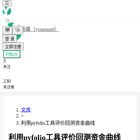
雨幕（youquant）
登 录
立即注册
+ 关注
私信
3
关注
230
关注者
文库
>
利用pyfolio工具评价回测资金曲线
利用pyfolio工具评价回测资金曲线