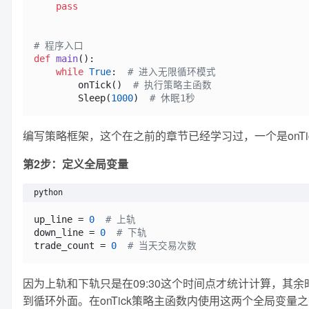
pass
# 程序入口
def
main
():

while
True
:  
# 进入无限循环模式
        onTick()  
# 执行策略主函数
        Sleep(
1000
)  
# 休眠1秒
编写策略框架，这个在之前的章节已经学习过，一个是onTick
第2步：定义全局变量
python
up_line = 
0
# 上轨
down_line = 
0
# 下轨
trade_count = 
0
# 当天交易次数
因为上轨和下轨只是在09:30这个时间点才统计计算，其余
到循环外面。在onTick策略主函数内使用这两个全局变量之前