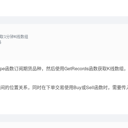
获取1分钟K线数组
格
ype函数订阅期货品种，然后使用GetRecords函数获取K线数组，也
的位置关系，同时在下单交易使用Buy或Sell函数时，需要