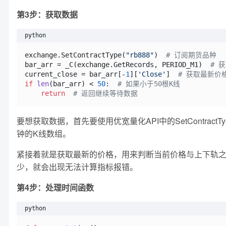
第3步：获取数据
python
exchange.SetContractType(
"rb888"
)  
# 订阅期货品种
bar_arr = _C(exchange.GetRecords, PERIOD_M1)  
# 
current_close = bar_arr[-
1
][
'Close'
]  
# 获取最新价
if
len
(bar_arr) < 
50
:  
# 如果小于50根K线
return
# 返回继续等待数据
要想获取数据，首先要使用优宽量化API中的SetContractT
钟的K线数组。
紧接着就是获取最新的价格，用来判断当前价格与上下轨之间
少，就会出现无法计算指标报错。
第4步：处理时间函数
python