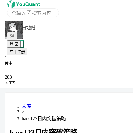
输入
/
搜索内容
APP
扫地僧
登 录
+ 关注
立即注册
私信
1
关注
283
关注者
文库
>
hans123日内突破策略
hans123日内突破策略