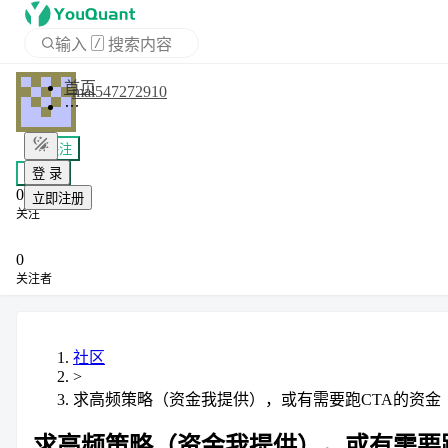
输入
/
搜索内容
APP
mal547272910
登 录
+ 关注
立即注册
私信
0
关注
0
关注者
社区
>
求高频策略（资金我提供），或有需要跑CTA的资金
求高频策略（资金我提供），或有需要