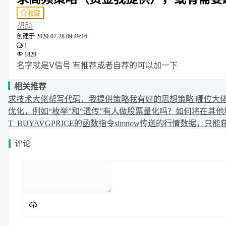
收藏
帮助
创建于
2020-07-28 09:49:16
1
1829
名字就是V信号 有推荐或者自荐的可以加一下
相关推荐
求技术大佬帮写代码，我提供策略
我有好的思想策略 哪位大
优化，例如“枚举”和“遗传”
有人做股票量化吗？
如何将在其他地
T_BUYAVGPRICE的函数指令
simnow传送的行情数据，只能
评论