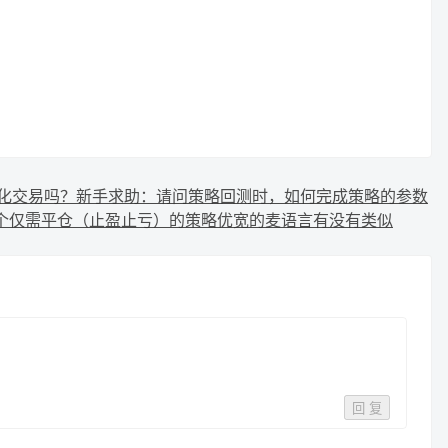
化交易吗？
新手求助：请问策略回测时，如何完成策略的参数
个仅需平仓（止盈止亏）的策略
优宽的麦语言有没有类似
回 复