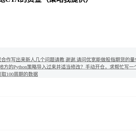
佬合作写出来
新人几个问题请教,谢谢.
请问优宽能做股指期货的量
方的Python策略导入过来并适当修改？
手动开仓，求帮忙写一
获取100周期的数据