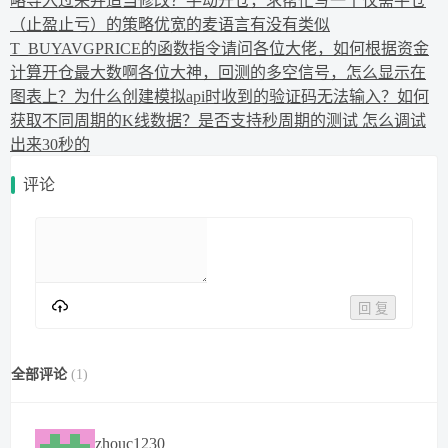
略导入过来并适当修改？
手动开仓，求帮忙写一个仅需平仓
（止盈止亏）的策略
优宽的麦语言有没有类似
T_BUYAVGPRICE的函数指令
请问各位大佬，如何根据资金
计算开仓最大数啊
各位大神，回测的多空信号，怎么显示在
图表上？
为什么创建模拟api时收到的验证码无法输入？
如何
获取不同周期的K线数据？
是否支持秒周期的测试 怎么调试
出来30秒的
评论
回 复
全部评论
(
1
)
zhouc1230