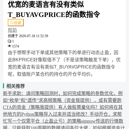
优宽的麦语言有没有类似
T_BUYAVGPRICE的函数指令
收藏
帮助
创建于
2020-07-18 11:52:39
1
1574
由于想帮手动下单或其他策略下的单进行动态止盈，因
此BKPRICE好像取值不了（不是该策略触发下单），优
宽的麦语言有没有类似T_BUYAVGPRICE的函数指令
呢，取值账户某合约的持仓的开仓平均价。
相关推荐
新手求助：请问策略回测时，如何完成策略的参数优化，例
如“枚举”和“遗传”
求高频策略（资金我提供），或有需要跑
CTA的资金（策略我提供）
有人做股票量化吗？
如何将在其
他地方的Python策略导入过来并适当修改？
手动开仓，求帮
忙写一个仅需平仓（止盈止亏）的策略
simnow传送的行情数
据，只能获取100周期的数据
请问各位大佬，如何根据资金计