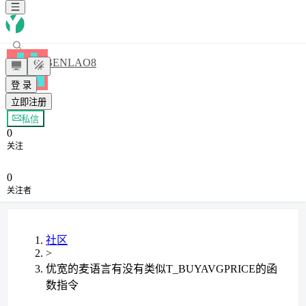
BENLAO8
登 录
立即注册
+ 关注
私信
0
关注
0
关注者
社区
>
优宽的麦语言有没有类似T_BUYAVGPRICE的函
数指令