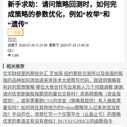
新手求助：请问策略回测时，如何完
成策略的参数优化，例如“枚举”和
“遗传”
收藏
帮助
创建于
2020-07-28 15:31:09
更新于
2020-07-28 15:49:28
2
1589
相关推荐
文华财经里的那些外汇 芝加哥 纽约那些交易所以及各国的股
指的品种如何添加进来
求技术大佬帮写代码，我提供策略
我
有好的思想策略 哪位大佬合作写出来
新人几个问题请教,谢谢.
请问优宽能做股指期货的量化交易吗？
求高频策略（资金我
提供），或有需要跑CTA的资金（策略我提供）
有人做股票
量化吗？
如何将在其他地方的Python策略导入过来并适当修
改？
手动开仓，求帮忙写一个仅需平仓（止盈止亏）的策略
优宽的麦语言有没有类似T_BUYAVGPRICE的函数指令