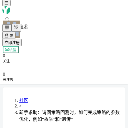
詹术
登 录
立即注册
+ 关注
私信
0
关注
0
关注者
社区
>
新手求助：请问策略回测时，如何完成策略的参数
优化，例如“枚举”和“遗传”