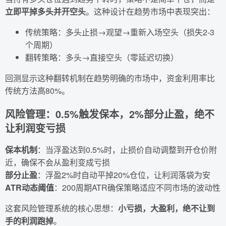
立即平掉多头并开空头
。这种设计在趋势市场中表现突出：
传统策略：多头止损→观望→重新入场空头（损失2-3
个周期）
翻转策略：多头→直接空头（零延迟切换）
回测显示这种翻转机制在趋势明确的市场中，资金利用率比
传统方法高80%。
风险管理：0.5%触发保本，2%部分止盈，绝不
让利润变亏损
保本机制
：当浮盈达到0.5%时，止损价自动调整到开仓价附
近，确保不会从盈利变成亏损
部分止盈
：浮盈2%时自动平掉20%仓位，让利润落袋为安
ATR动态阈值
：200周期ATR确保策略适应不同市场的波动性
这套风险管理系统的核心思想：
小亏损，大盈利，绝不让到
手的利润跑掉
。