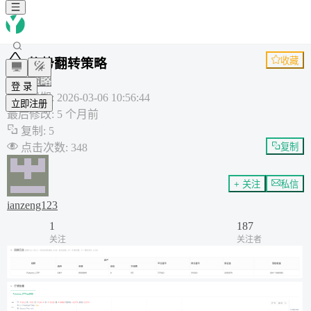
收藏
趋势翻转策略
通用策略
登 录
创建日期
:
2026-03-06 10:56:44
立即注册
最后修改
:
5 个月前
复制
:
5
点击次数
:
348
复制
+ 关注
私信
ianzeng123
1
187
关注
关注者