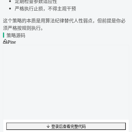
定期检查参数适应性
严格执行止损，不得主观干预
这个策略的本质是用算法纪律替代人性弱点，但前提是你必
须严格按规则执行。
策略源码
Pine
登录后查看完整代码
UTF-8
276
字节
43
字数
0
行
行
1
,
列
0