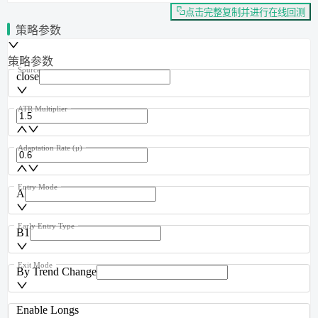
点击完整复制并进行在线回测
策略参数
策略参数
Source
close
ATR Multiplier
Adaptation Rate (μ)
Entry Mode
A
Early Entry Type
B1
Exit Mode
By Trend Change
Enable Longs