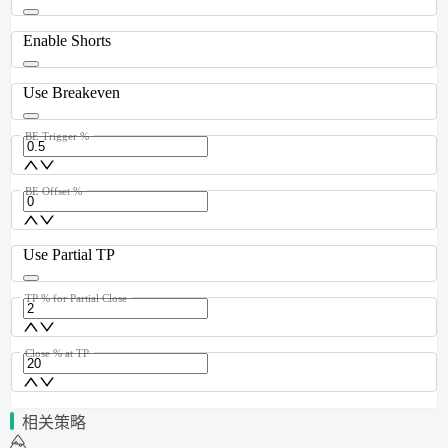
Enable Shorts
Use Breakeven
BE Trigger %
BE Offset %
Use Partial TP
TP % for Partial Close
Close % at TP
相关策略