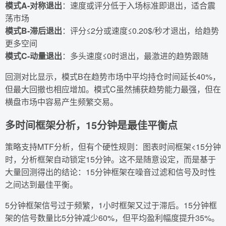
模式A-对称退出
：速度或评分低于入场标准即退出，适合震
荡市场
模式B-滞后退出
：评分≤2分或速度≤0.20$/秒才退出，给趋势
更多空间
模式C-动量退出
：多头速度≤0时退出，最激进的趋势跟随
回测对比显示，模式B在趋势市场中平均持仓时间延长40%，
但最大回撤也相应增加。模式C虽然捕获趋势能力最强，但在
横盘市场中容易产生频繁交易。
多时间框架分析，15分钟是最佳平衡点
策略支持MTF分析，但有个硬性规则：图表时间框架<15分钟
时，分析框架自动锁定15分钟。这不是随意设定，而是基于
大量回测得出的结论：15分钟框架在噪音过滤和信号及时性
之间达到最佳平衡。
5分钟框架信号过于频繁，1小时框架又过于滞后。15分钟框
架的信号数量比5分钟减少60%，但平均盈利幅度提升35%。