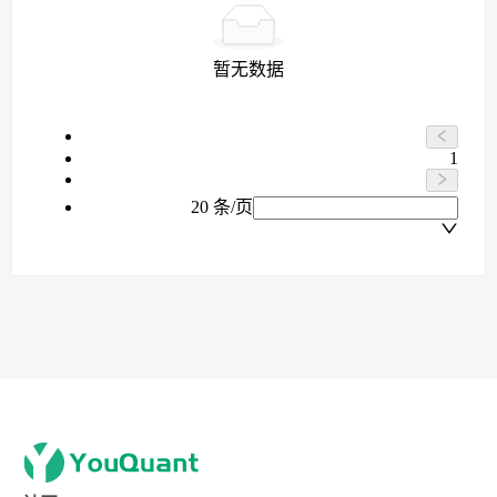
暂无数据
1
20 条/页