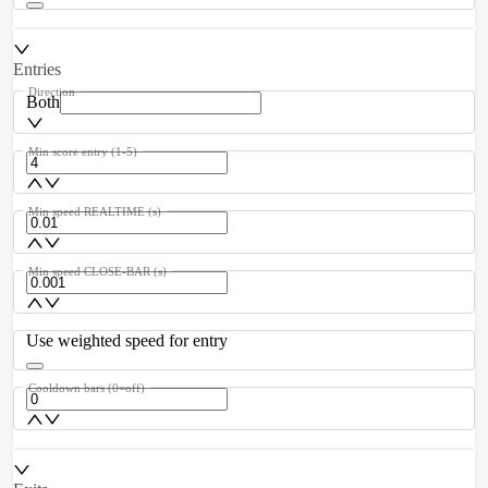
Entries
Direction
Both
Min score entry (1-5)
Min speed REALTIME (s)
Min speed CLOSE-BAR (s)
Use weighted speed for entry
Cooldown bars (0=off)