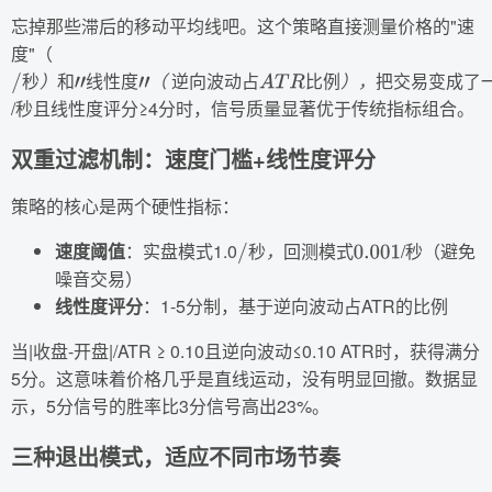
忘掉那些滞后的移动平均线吧。这个策略直接测量价格的"速
度"（
秒
）
和
线
性
度
（
逆
向
波
动
占
比
例
）
，
把
交
易
变
成
了
秒
）
和
线
性
度
（
逆
向
波
动
占
比
例
）
，
把
交
易
变
成
了
/
秒
）
和
"
线
性
度
"
（
逆
向
波
动
占
A
T
R
比
例
）
，
把
交
易
变
成
了
一
门
秒
）
和
线
性
度
（
逆
向
波
动
占
比
例
）
，
把
交
易
变
成
了
/秒且线性度评分≥4分时，信号质量显著优于传统指标组合。
双重过滤机制：速度门槛+线性度评分
策略的核心是两个硬性指标：
速度阈值
：实盘模式1.0
/秒（避免
秒
，
回
测
模
式
秒
，
回
测
模
式
/
秒
，
回
测
模
式
0.001
秒
，
回
测
模
式
噪音交易）
线性度评分
：1-5分制，基于逆向波动占ATR的比例
当|收盘-开盘|/ATR ≥ 0.10且逆向波动≤0.10 ATR时，获得满分
5分。这意味着价格几乎是直线运动，没有明显回撤。数据显
示，5分信号的胜率比3分信号高出23%。
三种退出模式，适应不同市场节奏