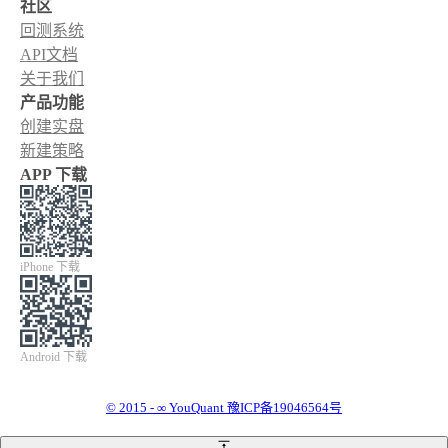
社区
回测系统
API文档
关于我们
产品功能
创建实盘
新建策略
APP 下载
iPhone 下载
Android 下载
© 2015 - ∞ YouQuant 豫ICP备19046564号