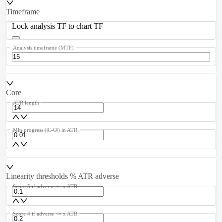
Timeframe
Lock analysis TF to chart TF
Analysis timeframe (MTF)
Core
ATR length
Min progress (|C-O|) in ATR
Linearity thresholds % ATR adverse
Score 5 if adverse <= x ATR
Score 4 if adverse <= x ATR