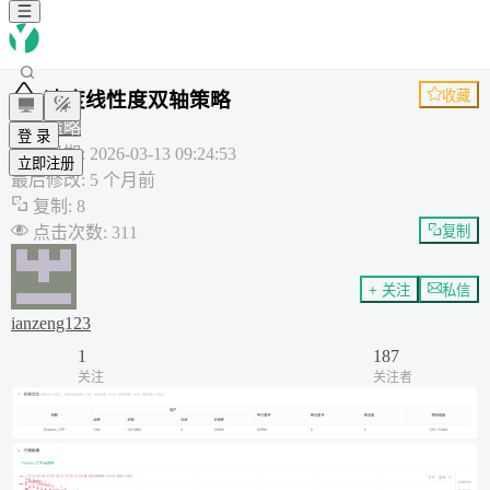
收藏
速度线性度双轴策略
通用策略
登 录
创建日期
:
2026-03-13 09:24:53
立即注册
最后修改
:
5 个月前
复制
:
8
点击次数
:
311
复制
+ 关注
私信
ianzeng123
1
187
关注
关注者