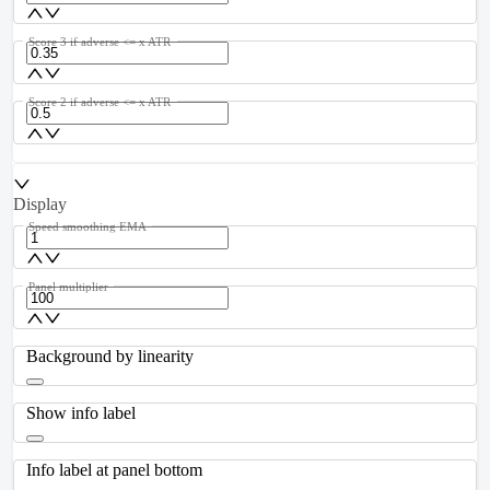
Score 3 if adverse <= x ATR
Score 2 if adverse <= x ATR
Display
Speed smoothing EMA
Panel multiplier
Background by linearity
Show info label
Info label at panel bottom