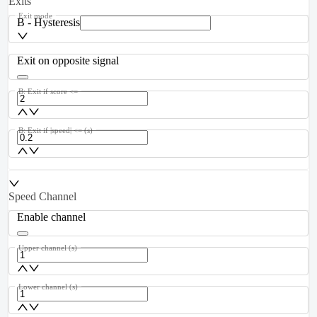
Exits
Exit mode
B - Hysteresis
Exit on opposite signal
B: Exit if score <=
B: Exit if |speed| <= (s)
Speed Channel
Enable channel
Upper channel (s)
Lower channel (s)