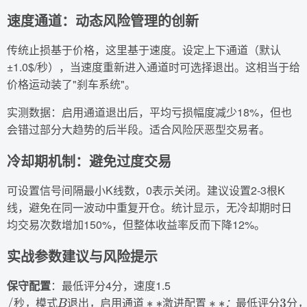
速度通道：动态风险管理的创新
传统止损基于价格，这里基于速度。设定上下通道（默认
±1.0$/秒），当速度重新进入通道时可选择退出。这相当于给
价格运动装了"刹车系统"。
实测数据：启用通道退出后，平均亏损幅度减少18%，但也
会错过部分大趋势的后半段。适合风险厌恶型交易者。
冷却期机制：避免过度交易
可设置信号间隔最小K线数，0表示关闭。建议设置2-3根K
线，避免在同一波动中重复开仓。统计显示，无冷却期时日
均交易次数增加150%，但整体收益率反而下降12%。
实战参数建议与风险提示
保守配置
：最低评分4分，速度1.5
秒
，
模
式
退
出
，
启
用
通
道
激
进
配
置
：
最
低
评
分
分
秒
，
模
式
退
出
，
启
用
通
道
激
进
配
置
：
最
低
评
分
分
/
秒
，
模
式
B
退
出
，
启
用
通
道
∗
∗
激
进
配
置
∗
∗
：
最
低
评
分
3
分
，
速
秒
，
模
式
退
出
，
启
用
通
道
激
进
配
置
：
最
低
评
分
分