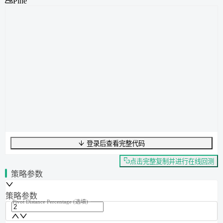
Pine
登录后查看完整代码
UTF-8
342
字节
55
字数
0
行
行
1
,
列
0
点击完整复制并进行在线回测
策略参数
策略参数
Pivot Distance Percentage
(选填)