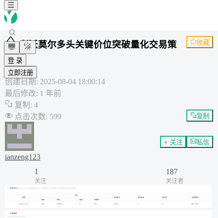
收藏
利沃莫尔多头关键价位突破量化交易策
略
登 录
通用策略
立即注册
创建日期
:
2025-08-04 18:00:14
最后修改
:
1 年前
复制
:
4
点击次数
:
599
复制
+ 关注
私信
ianzeng123
1
187
关注
关注者