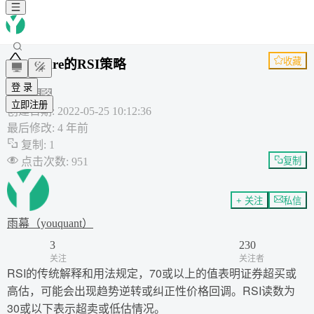
收藏
zdmre的RSI策略
RSI
登 录
通用策略
立即注册
创建日期
:
2022-05-25 10:12:36
最后修改
:
4 年前
复制
:
1
点击次数
:
951
复制
+ 关注
私信
雨幕（youquant）
3
230
关注
关注者
RSI的传统解释和用法规定，70或以上的值表明证券超买或
高估，可能会出现趋势逆转或纠正性价格回调。RSI读数为
30或以下表示超卖或低估情况。