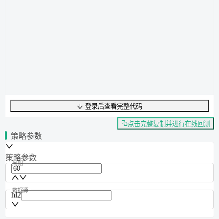
登录后查看完整代码
UTF-8
330
字节
53
字数
0
行
行
1
,
列
0
点击完整复制并进行在线回测
策略参数
策略参数
周期
数据源
hl2