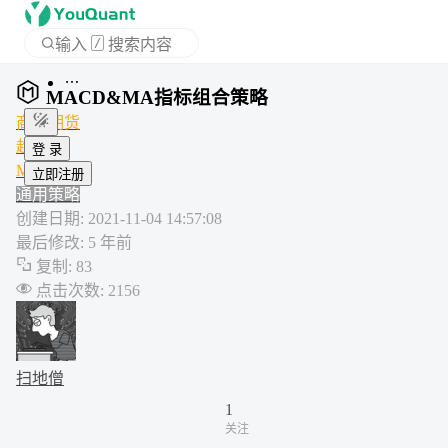
输入
/
搜索内容
首页
MACD&MA指标组合策略
APP
商品期货
趋势
My语言
登 录
通用策略
立即注册
创建日期
:
2021-11-04 14:57:08
最后修改
:
5 年前
复制
:
83
点击次数
:
2156
扫地僧
1
关注