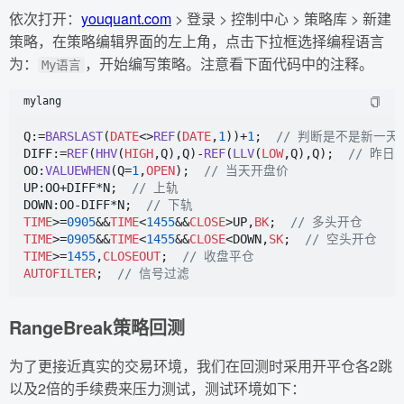
依次打开：
youquant.com
> 登录 > 控制中心 > 策略库 > 新建
策略，在策略编辑界面的左上角，点击下拉框选择编程语言
为：
，开始编写策略。注意看下面代码中的注释。
My语言
mylang
Q:=
BARSLAST
(
DATE
<>
REF
(
DATE
,
1
))+
1
;  
// 判断是不是新一天
DIFF:=
REF
(
HHV
(
HIGH
,Q),Q)-
REF
(
LLV
(
LOW
,Q),Q);  
// 昨
OO:
VALUEWHEN
(Q=
1
,
OPEN
);  
// 当天开盘价
UP:OO+DIFF*N;  
// 上轨
DOWN:OO-DIFF*N;  
// 下轨
TIME
>=
0905
&&
TIME
<
1455
&&
CLOSE
>UP,
BK
;  
// 多头开仓
TIME
>=
0905
&&
TIME
<
1455
&&
CLOSE
<DOWN,
SK
;  
// 空头开仓
TIME
>=
1455
,
CLOSEOUT
;  
// 收盘平仓
AUTOFILTER
;  
// 信号过滤
RangeBreak策略回测
为了更接近真实的交易环境，我们在回测时采用开平仓各2跳
以及2倍的手续费来压力测试，测试环境如下：