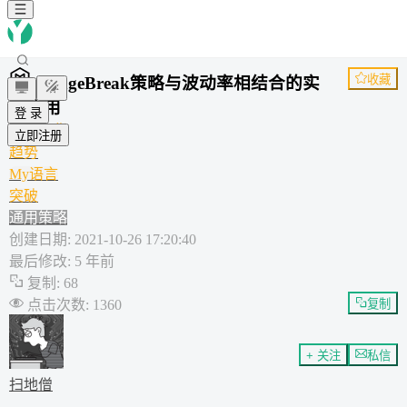
收藏
RangeBreak策略与波动率相结合的实
战应用
登 录
商品期货
立即注册
趋势
My语言
突破
通用策略
创建日期
:
2021-10-26 17:20:40
最后修改
:
5 年前
复制
:
68
点击次数
:
1360
复制
+ 关注
私信
扫地僧