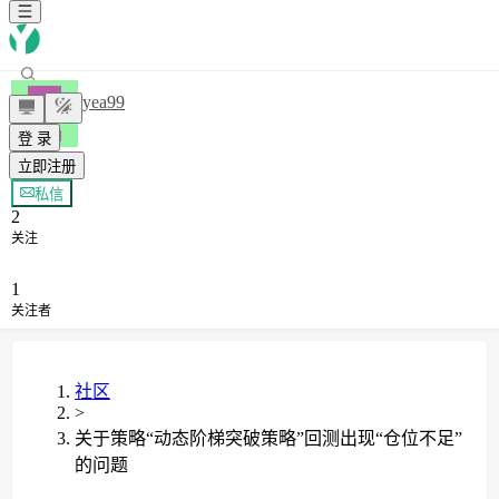
hyea99
登 录
立即注册
+ 关注
私信
2
关注
1
关注者
社区
>
关于策略“动态阶梯突破策略”回测出现“仓位不足”
的问题