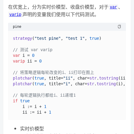
在优宽上，分为实时价模型、收盘价模型，对于
、
var
声明的变量我们使用以下代码测试。
varip
pine
strategy
(
"test pine"
, 
"test 1"
, 
true
) 

// 测试 var varip
var
 i = 
0
varip
 ii = 
0
// 将策略逻辑每轮改变的i、ii打印在图上
plotchar
(
true
, title=
"ii"
, char=
str
.
tostring
(ii), 
plotchar
(
true
, title=
"i"
, char=
str
.
tostring
(i), 
lo
// 每轮逻辑执行都给i、ii递增1
if
true
    i := i + 
1
    ii := ii + 
1
实时价模型