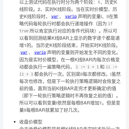
以上测试代码在执行时分为两个阶段：1、历史K
线阶段。2、实时K线阶段。当在实时价模型、历
史K线阶段时，
、
声明的变量i、ii在策
var
varip
略代码每轮执行时都会执行递增操作（因为
if
所以肯定执行对应的条件代码块）。所以可
true
以看到回测结果K线BAR上显示的数字逐个都是递
增1的。当历史K线阶段结束，开始实时K线阶段。
、
声明的变量则开始发生不同的变化。
var
varip
因为是实时价模型，在一根K线BAR内每次价格变
动都会执行一遍策略代码，
和
i := i + 1
ii :=
都会执行一次。区别是ii每次都修改。i虽然
ii + 1
每次也修改，但是下一轮执行策略逻辑时会恢复之
前的值，直到当前K线BAR走完才更新确定i的值
（即下一轮执行策略逻辑时不再恢复之前的值）。
所以可以看到变量i依然是每根BAR增加1。但是变
量ii每根BAR就累加了好几次。
收盘价模型
由于收盘价模型是每根K线BAR走完时才执行一次