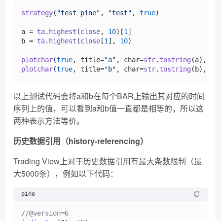
strategy
(
"test pine"
, 
"test"
, 
true
) 

a = 
ta
.
highest
(
close
, 
10
)[
1
]

b = 
ta
.
highest
(
close
[
1
], 
10
)

plotchar
(
true
, title=
"a"
, char=
str
.
tostring
(a), 
lo
plotchar
(
true
, title=
"b"
, char=
str
.
tostring
(b), 
lo
以上测试代码会将a和b在每个BAR上输出其对应的时间
序列上的值，可以看到a和b值一直都是相等的，所以这
两种表示方法等价。
历史数据引用（history-referencing）
Trading View上对于历史数据引用有最大条数限制（最
大5000条），例如以下代码：
pine
//@version=6