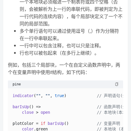
一个本地块必须缩进一个制表符或四个空格（否
则，会被解析为上一行的串联代码，即被判定为上
一行代码的连续内容），每个局部块定义了一个不
同的局部范围。
多个单行语句可以通过使用逗号（,）作为分隔符
在一行中串联起来。
一行中可以包含注释，也可以只是注释。
行也可以被包起来（在多行上继续）。
例如，包括三个局部块，一个在自定义函数声明中，两
个在变量声明中使用if结构，如下代码：
pine
indicator
(
""
, 
""
, 
true
)             
// 声明语句(全
barIsUp
() =>                        
// 函数声明(全局
close
 > 
open
// 本地块(本地范
plotColor = 
if
barIsUp
()            
// 变量声明 (全
color
.
green
// 本地块 (本地