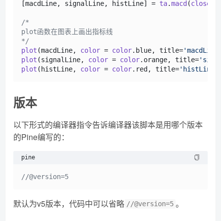
[macdLine, signalLine, histLine] = 
ta
.
macd
(
close
, 
/*

plot函数在图表上画出指标线

*/
plot
(macdLine, 
color
 = 
color
.
blue
, title=
'macdLine
plot
(signalLine, 
color
 = 
color
.
orange
, title=
'sign
plot
(histLine, 
color
 = 
color
.
red
, title=
'histLine'
版本
以下形式的编译器指令告诉编译器该脚本是用哪个版本
的Pine编写的：
pine
//@version=5
默认为v5版本，代码中可以省略
。
//@version=5