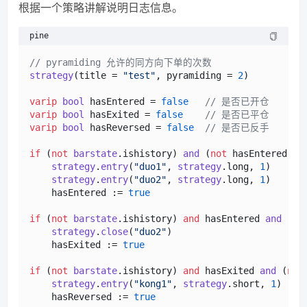
根据一个策略讲解说明日志信息。
pine
// pyramiding 允许的同方向下单的次数
strategy
(title = 
"test"
, pyramiding = 
2
)

varip
bool
 hasEntered = 
false
// 是否已开仓
varip
bool
 hasExited = 
false
// 是否已平仓
varip
bool
 hasReversed = 
false
// 是否已反手
if
 (
not
barstate
.
ishistory
) 
and
 (
not
 hasEntered)

strategy
.
entry
(
"duo1"
, 
strategy
.
long
, 
1
)

strategy
.
entry
(
"duo2"
, 
strategy
.
long
, 
1
)

    hasEntered := 
true
if
 (
not
barstate
.
ishistory
) 
and
 hasEntered 
and
 (
no
strategy
.
close
(
"duo2"
)

    hasExited := 
true
if
 (
not
barstate
.
ishistory
) 
and
 hasExited 
and
 (
not
strategy
.
entry
(
"kong1"
, 
strategy
.
short
, 
1
)

    hasReversed := 
true