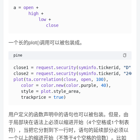
a = 
open
 +

high
 +

low
 +

close
一个长的plot()调用可以被包装成。
pine
close1 = 
request
.
security
(
syminfo
.
tickerid
, 
"D"
, 
c
close2 = 
request
.
security
(
syminfo
.
tickerid
, 
"240"
,
plot
(
ta
.
correlation
(
close
, 
open
, 
100
),            
color
 = 
color
.
new
(
color
.
purple
, 
40
),

   style = 
plot
.
style_area
,

   trackprice = 
true
用户定义的函数声明中的语句也可以被包装。但是，由
于局部块在语法上必须以缩进开始（4个空格或1个制表
符），当把它分割到下一行时，语句的延续部分必须以
一个以上的缩进开始（不等于4个空格的倍数）。比如