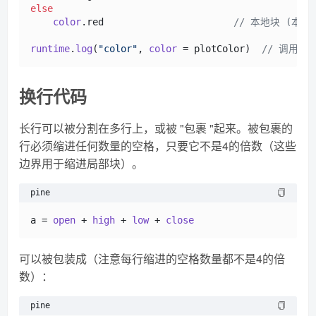
else
color
.
red
// 本地块 (本地
runtime
.
log
(
"color"
, 
color
 = plotColor)  
// 调用一
换行代码
长行可以被分割在多行上，或被 "包裹 "起来。被包裹的
行必须缩进任何数量的空格，只要它不是4的倍数（这些
边界用于缩进局部块）。
pine
a = 
open
 + 
high
 + 
low
 + 
close
可以被包装成（注意每行缩进的空格数量都不是4的倍
数）：
pine