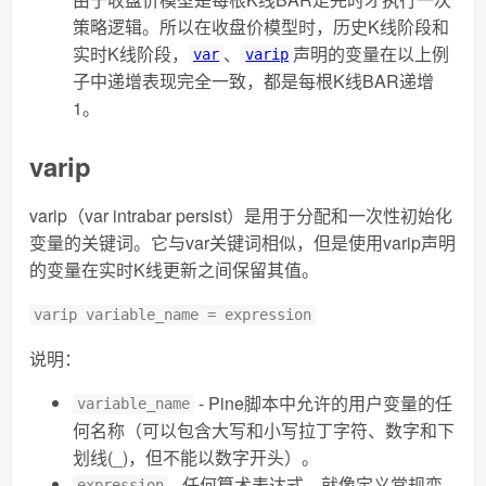
策略逻辑。所以在收盘价模型时，历史K线阶段和
实时K线阶段，
、
声明的变量在以上例
var
varip
子中递增表现完全一致，都是每根K线BAR递增
1。
varip
varip（var intrabar persist）是用于分配和一次性初始化
变量的关键词。它与var关键词相似，但是使用varip声明
的变量在实时K线更新之间保留其值。
varip variable_name = expression
说明：
- Pine脚本中允许的用户变量的任
variable_name
何名称（可以包含大写和小写拉丁字符、数字和下
划线(_)，但不能以数字开头）。
- 任何算术表达式，就像定义常规变
expression