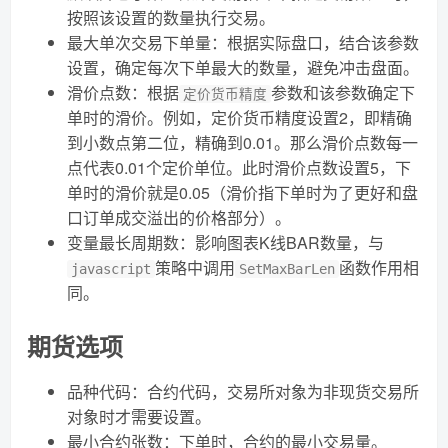
按照该设置的数量执行交易。
最大单次交易下单量：根据实际盘口，结合该参数
设置，确定每次下单最大的数量，避免冲击盘面。
滑价点数：根据
参数和该参数确定下
定价货币精度
单时的滑价。例如，定价货币精度设置2，即精确
到小数点第二位，精确到0.01。那么滑价点数每一
点代表0.01个定价单位。此时滑价点数设置5，下
单时的滑价就是0.05（滑价指下单时为了更好和盘
口订单成交溢出的价格部分）。
变量最长周期数：影响图表K线BAR数量，与
策略中调用
函数作用相
javascript
SetMaxBarLen
同。
期货选项
品种代码：合约代码，交易所对象为非现货交易所
对象时才需要设置。
最小合约张数：下单时，合约的最小交易量。