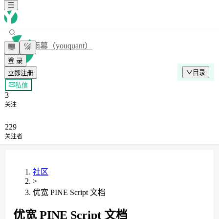
雨幕（youquant）
登 录
目录
立即注册
+ 关注
私信
3
关注
229
关注者
社区
>
优宽 PINE Script 文档
优宽 PINE Script 文档