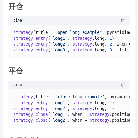
开仓
pine
strategy
(title = 
"open long example"
, pyramiding =
strategy
.
entry
(
"long1"
, 
strategy
.
long
, 
1
)         
strategy
.
entry
(
"long2"
, 
strategy
.
long
, 
2
, when = 
c
strategy
.
entry
(
"long3"
, 
strategy
.
long
, 
3
, limit = 
平仓
pine
strategy
(title = 
"close long example"
, pyramiding 
strategy
.
entry
(
"long1"
, 
strategy
.
long
, 
1
)         
strategy
.
entry
(
"long2"
, 
strategy
.
long
, 
1
)         
strategy
.
close
(
"long1"
, when = 
strategy
.
position_s
strategy
.
close
(
"long2"
, when = 
strategy
.
position_s