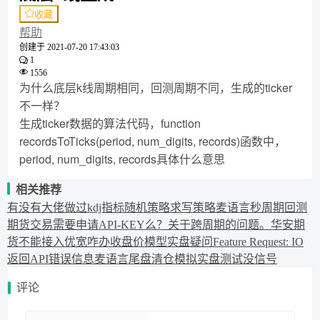
收藏
帮助
创建于
2021-07-20 17:43:03
1
1556
为什么底层k线周期相同，回测周期不同，生成的ticker
不一样？
生成ticker数据的算法代码，function
recordsToTicks(period, num_digits, records)函数中，
period, num_digits, records具体什么意思
相关推荐
有没有大佬做过kdj指标随机策略
求写策略
麦语言秒周期回测
期货交易需要申请API-KEY么？
关于跨周期的问题。
华安期
货不能接入优宽咋办
收盘价模型实盘疑问
Feature Request: IO
返回API错误信息
麦语言尾盘清仓
模拟实盘测试没信号
评论