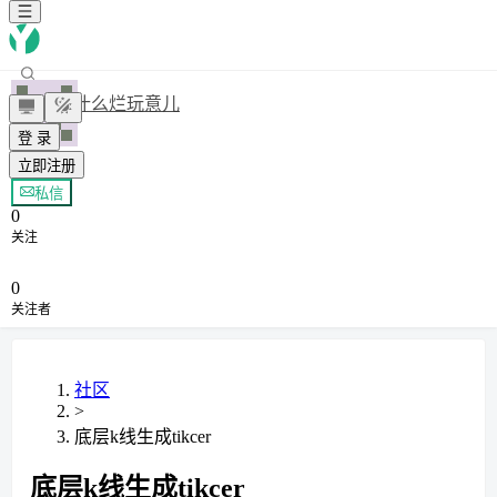
什么烂玩意儿
登 录
立即注册
+ 关注
私信
0
关注
0
关注者
社区
>
底层k线生成tikcer
底层k线生成tikcer