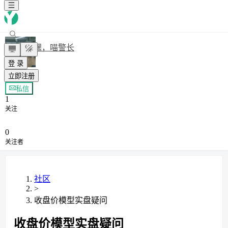
嘿，喵警长
登 录
立即注册
+ 关注
私信
1
关注
0
关注者
社区
>
收盘价模型实盘疑问
收盘价模型实盘疑问