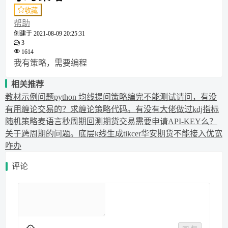
收藏
帮助
创建于
2021-08-09 20:25:31
3
1614
我有策略，需要编程
相关推荐
教材示例问题
python 均线提问
策略编完不能测试
请问，有没
有用缠论交易的？求缠论策略代码。
有没有大佬做过kdj指标
随机策略
麦语言秒周期回测
期货交易需要申请API-KEY么？
关于跨周期的问题。
底层k线生成tikcer
华安期货不能接入优宽
咋办
评论