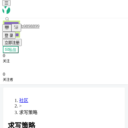
yb9898899
登 录
立即注册
+ 关注
私信
0
关注
0
关注者
社区
>
求写策略
求写策略