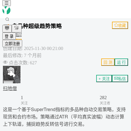
多品种超级趋势策略
收藏
通用策略
登 录
内置策略
立即注册
创建日期
:
2025-11-30 00:21:00
最后修改
:
7 个月前
点击次数
:
627
回 测
运 行
+ 关注
私信
扫地僧
1
282
关注
关注者
这是一个基于SuperTrend指标的多品种自动交易策略，支持
现货和合约市场。策略通过ATR（平均真实波幅）动态计算
上下轨道，捕捉趋势反转信号进行交易。