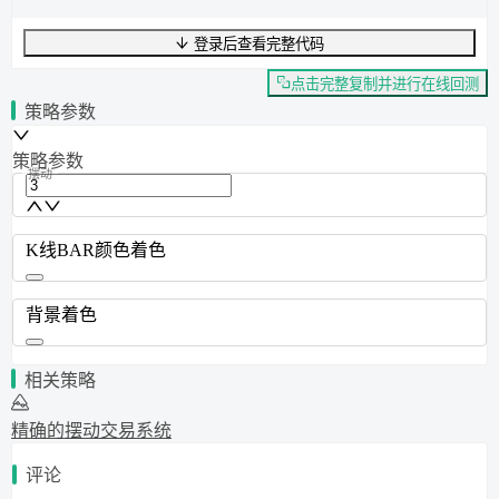
登录后查看完整代码
UTF-8
311
字节
51
字数
0
行
行
1
,
列
0
点击完整复制并进行在线回测
策略参数
策略参数
摆动
K线BAR颜色着色
背景着色
相关策略
精确的摆动交易系统
评论