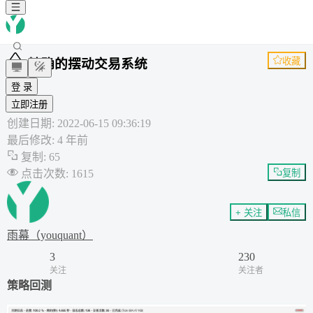
收藏
精确的摆动交易系统
IFF
登 录
TSL
立即注册
通用策略
创建日期
:
2022-06-15 09:36:19
最后修改
:
4 年前
复制
:
65
点击次数
:
1615
复制
+ 关注
私信
雨幕（youquant）
3
230
关注
关注者
策略回测