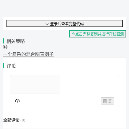
登录后查看完整代码
UTF-8
214
字节
29
字数
0
行
行
1
,
列
0
点击完整复制并进行在线回测
相关策略
一个复杂的混合图表例子
评论
回 复
全部评论
(
0
)