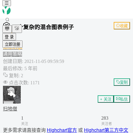
收藏
一个复杂的混合图表例子
图表
登 录
工具
立即注册
JavaScript
通用策略
创建日期
:
2021-11-05 09:59:59
最后修改
:
5 年前
复制
:
2
点击次数
:
1171
复制
+ 关注
私信
扫地僧
1
283
关注
关注者
更多需求请直接查询
Highchart官方
或
Highchart第三方中文