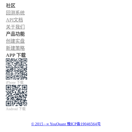
社区
回测系统
API文档
关于我们
产品功能
创建实盘
新建策略
APP 下载
iPhone 下载
Android 下载
© 2015 - ∞ YouQuant 豫ICP备19046564号