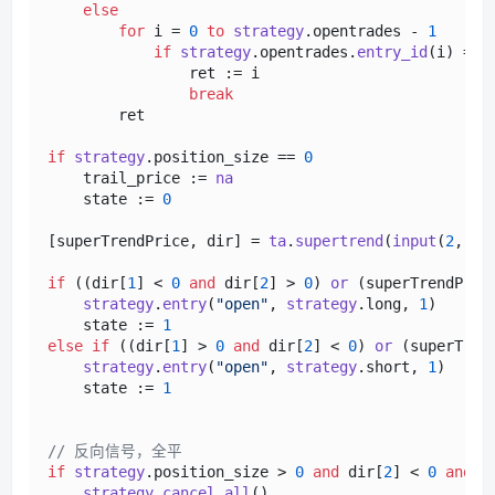
else
for
 i = 
0
to
strategy
.
opentrades
 - 
1
if
strategy
.
opentrades
.
entry_id
(i) == i
                ret := i 

break
        ret

if
strategy
.
position_size
 == 
0
    trail_price := 
na
    state := 
0
[superTrendPrice, dir] = 
ta
.
supertrend
(
input
(
2
, 
"a
if
 ((dir[
1
] < 
0
and
 dir[
2
] > 
0
) 
or
 (superTrendPric
strategy
.
entry
(
"open"
, 
strategy
.
long
, 
1
)

    state := 
1
else
if
 ((dir[
1
] > 
0
and
 dir[
2
] < 
0
) 
or
 (superTren
strategy
.
entry
(
"open"
, 
strategy
.
short
, 
1
)

    state := 
1
// 反向信号，全平
if
strategy
.
position_size
 > 
0
and
 dir[
2
] < 
0
and
 d
strategy
.
cancel_all
()
