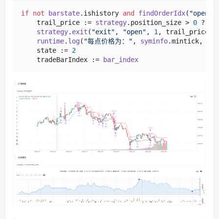
if
not
barstate
.
ishistory
and
findOrderIdx
(
"open"
)
    trail_price := 
strategy
.
position_size
 > 
0
 ? 
cl
strategy
.
exit
(
"exit"
, 
"open"
, 
1
, trail_price=t
runtime
.
log
(
"每点价格为："
, 
syminfo
.
mintick
, 
"，
    state := 
2
    tradeBarIndex := 
bar_index