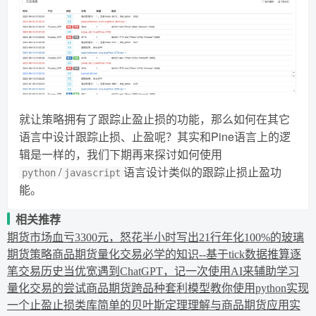
就让策略拥有了跟踪止盈止损的功能，那么如何在其它
语言中设计跟踪止损、止盈呢？其实和Pine语言上的逻
辑是一样的，我们下期再来探讨如何使用
/
语言设计类似的跟踪止损止盈功
python
javascript
能。
相关推荐
期货市场血亏3300元，怒花半小时写出21行年化100%的玻璃
期货策略
商品期货量化交易必学的知识--基于tick数据推算逐
笔交易历史
当优宽遇到ChatGPT，记一次使用AI来辅助学习
量化交易的尝试
商品期货跨品种套利模型
教你使用python实现
一个止盈止损类库
简单的贝叶斯定理理解与商品期货应用实