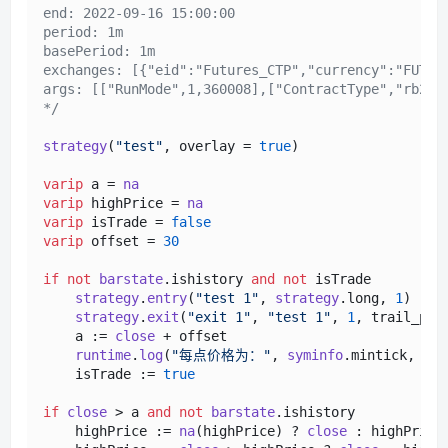
end: 2022-09-16 15:00:00

period: 1m

basePeriod: 1m

exchanges: [{"eid":"Futures_CTP","currency":"FUTURE
args: [["RunMode",1,360008],["ContractType","rb2301
*/
strategy
(
"test"
, overlay = 
true
)

varip
 a = 
na
varip
 highPrice = 
na
varip
 isTrade = 
false
varip
 offset = 
30
if
not
barstate
.
ishistory
and
not
 isTrade

strategy
.
entry
(
"test 1"
, 
strategy
.
long
, 
1
)

strategy
.
exit
(
"exit 1"
, 
"test 1"
, 
1
, trail_pri
    a := 
close
 + offset

runtime
.
log
(
"每点价格为："
, 
syminfo
.
mintick
, 
"，
    isTrade := 
true
if
close
 > a 
and
not
barstate
.
ishistory
    highPrice := 
na
(highPrice) ? 
close
 : highPrice
