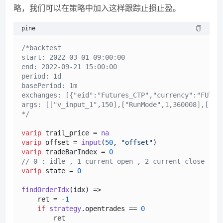
略，我们可以在策略中加入这样跟踪止损止盈。
pine
/*backtest

start: 2022-03-01 09:00:00

end: 2022-09-21 15:00:00

period: 1d

basePeriod: 1m

exchanges: [{"eid":"Futures_CTP","currency":"FUTURE
args: [["v_input_1",150],["RunMode",1,360008],["Con
*/
varip
 trail_price = 
na
varip
 offset = 
input
(
50
, 
"offset"
varip
 tradeBarIndex = 
0
// 0 : idle , 1 current_open , 2 current_close
varip
 state = 
0
findOrderIdx
(idx) =>

    ret = -
1
if
strategy
.
opentrades
 == 
0
        ret
