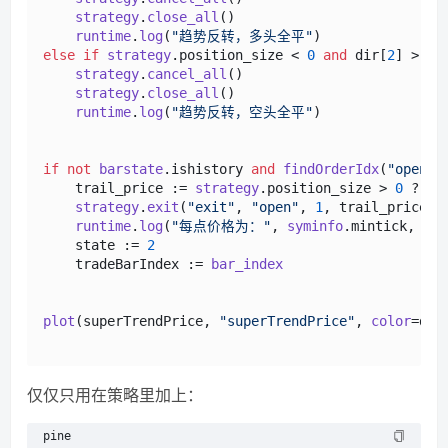
strategy
.
close_all
()

runtime
.
log
(
"趋势反转，多头全平"
else
if
strategy
.
position_size
 < 
0
and
 dir[
2
] > 
0
strategy
.
cancel_all
()

strategy
.
close_all
()

runtime
.
log
(
"趋势反转，空头全平"
)

if
not
barstate
.
ishistory
and
findOrderIdx
(
"open"
)
    trail_price := 
strategy
.
position_size
 > 
0
 ? 
cl
strategy
.
exit
(
"exit"
, 
"open"
, 
1
, trail_price=t
runtime
.
log
(
"每点价格为："
, 
syminfo
.
mintick
, 
"，
    state := 
2
    tradeBarIndex := 
bar_index
plot
(superTrendPrice, 
"superTrendPrice"
, 
color
=dir
仅仅只用在策略里加上：
pine