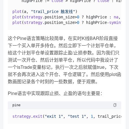
    highPrice := 
close
 > highPrice ? 
close
 : highPr
plot
(a, 
"trail_price 触发线"
plot
(
strategy
.
position_size
>
0
 ? highPrice : 
na
, 
"
plot
(
strategy
.
position_size
>
0
 ? highPrice-
syminfo
.
这个Pine语言策略比较简单，在实时K线BAR阶段直接
下一个买入单开多持仓。然后立即下一个计划平仓单，
给这个计划平仓单设置跟踪止盈/止损参数。因为我们只
测试一次开仓、然后计划单平仓，所以代码中我设计了
一个isTrade变量标记，执行一次之后就赋值true，下次
就不会再次进入这个开仓、平仓逻辑了。然后使用plot函
数画图记录各个时刻的一些数据，便于观察。
Pine语言中实现跟踪止损、止盈的语句主要是：
pine
strategy
.
exit
(
"exit 1"
, 
"test 1"
, 
1
, trail_price=
c