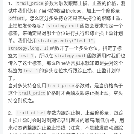
1、
参数为触发跟踪止损、止盈的价格，测
trail_price
试中我们使用了当时的收盘价close，加上一个偏移量
。怎么区分多头持仓还是空头持仓的跟踪止盈、
offset
止损触发价格呢？
函数会要求指定一个
strategy.exit
标签，来确定是对哪个仓位进行执行跟踪止损止盈计划
单。我们使用
strategy.entry("test 1",
函数开了一个多头仓位，指定了标
strategy.long, 1)
签为
，所以在
函数调用时我们也
test 1
strategy.exit
传入了这个标签。那么Pine语言脚本就知道是要对这个
标签为
的多头仓位执行跟踪止损、止盈计划单
test 1
了。
当对多头持仓使用
参数时，是当价格高于
trail_price
这个
价格时才会触发跟踪止损止盈。空头
trail_price
持仓则反之。
2、
参数为跟踪止损、止盈偏移量，跟踪
trail_offset
止损止盈时会时时刻刻记录出现过的最高/最低价格，用
来动态调整跟踪止盈止损线（注意，不是触发启动跟踪