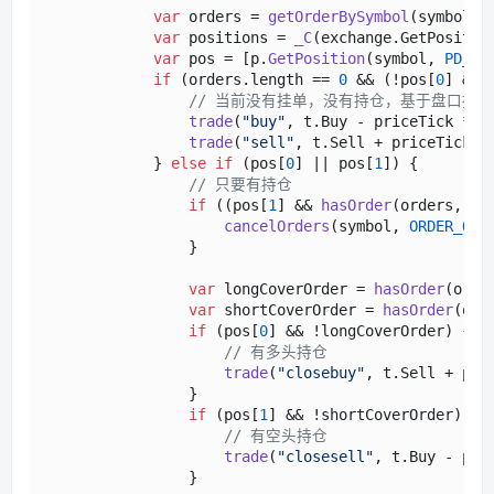
var
 orders = 
getOrderBySymbol
(symbol, 
var
 positions = 
_C
(exchange.
GetPositio
var
 pos = [p.
GetPosition
(symbol, 
PD_LO
if
 (orders.
length
 == 
0
 && (!pos[
0
] && 
// 当前没有挂单，没有持仓，基于盘口挂单
trade
(
"buy"
, t.
Buy
 - priceTick * d
trade
(
"sell"
, t.
Sell
 + priceTick *
            } 
else
if
 (pos[
0
] || pos[
1
]) {

// 只要有持仓
if
 ((pos[
1
] && 
hasOrder
(orders, 
OR
cancelOrders
(symbol, 
ORDER_OFF
                }

var
 longCoverOrder = 
hasOrder
(orde
var
 shortCoverOrder = 
hasOrder
(ord
if
 (pos[
0
] && !longCoverOrder) {

// 有多头持仓
trade
(
"closebuy"
, t.
Sell
 + pri
                }

if
 (pos[
1
] && !shortCoverOrder) {

// 有空头持仓
trade
(
"closesell"
, t.
Buy
 - pri
                }
