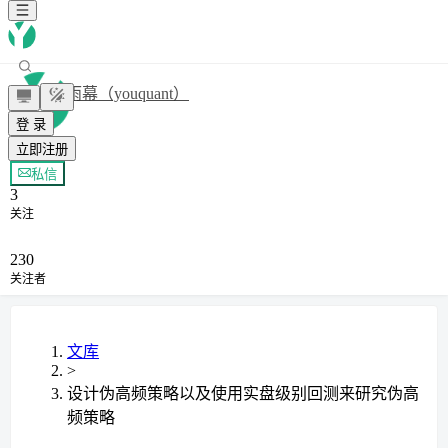
雨幕（youquant）
登 录
立即注册
+ 关注
私信
3
关注
230
关注者
文库
>
设计伪高频策略以及使用实盘级别回测来研究伪高
频策略