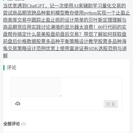
当优宽遇到ChatGPT，记一次使用AI来辅助学习量化交易的
尝试
商品期货跨品种套利模型
教你使用python实现一个止盈止
损类库
交易中跟踪止盈止损的设计
简单的贝叶斯定理理解与
商品期货应用实践讨论
满墙的显示器太浪费！80行代码的实
盘帮你搞定
什么是美股盘前盘后交易？带您了解如何获取盘
前盘后价格数据
股票多品种平衡策略设计教学
股票多品种海
龟交易策略设计范例
优宽上使用富途证券SDK选股范例与讲
解
评论
回 复
全部评论
(
0
)