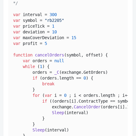
*/
var
 interval = 
300
var
 symbol = 
"rb2205"
var
 priceTick = 
1
var
 deviation = 
10
var
 maxCoverDeviation = 
15
var
 profit = 
5
function
cancelOrders
(
symbol, offset
) {

var
 orders = 
null
while
 (
1
) {

        orders = 
_C
(exchange.
GetOrders
)

if
 (orders.
length
 == 
0
) {

break
        }

for
 (
var
 i = 
0
 ; i < orders.
length
 ; i++) {
if
 ((orders[i].
ContractType
 == symbol 
                exchange.
CancelOrder
(orders[i].
Id
,
Sleep
(interval)

            }

        }

Sleep
(interval)

    }
