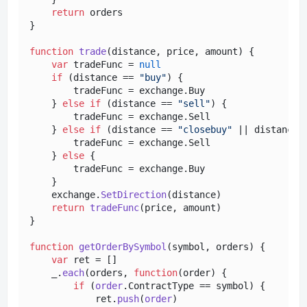
return
 orders 

}

function
trade
(
distance, price, amount
) {

var
 tradeFunc = 
null
if
 (distance == 
"buy"
) {

        tradeFunc = exchange.
Buy
    } 
else
if
 (distance == 
"sell"
) {

        tradeFunc = exchange.
Sell
    } 
else
if
 (distance == 
"closebuy"
 || distance 
        tradeFunc = exchange.
Sell
    } 
else
 {

        tradeFunc = exchange.
Buy
    }

    exchange.
SetDirection
(distance)

return
tradeFunc
(price, amount)

}

function
getOrderBySymbol
(
symbol, orders
) {

var
 ret = []

    _.
each
(orders, 
function
(
order
) {

if
 (
order
.
ContractType
 == symbol) {

            ret.
push
(
order
)
