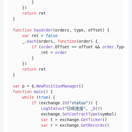
        }

    })

return
 ret 

}

function
hasOrder
(
orders, type, offset
) {

var
 ret = 
false
    _.
each
(orders, 
function
(
order
) {

if
 (
order
.
Offset
 == offset && 
order
.
Type
 =
            ret = 
order
        }

    })

return
 ret 

}

var
 p = $.
NewPositionManager
function
main
(
) {    

while
 (
true
) {

if
 (exchange.
IO
(
"status"
)) {

LogStatus
(
"已经连接"
, 
_D
())

            exchange.
SetContractType
(symbol)

var
 t = exchange.
GetTicker
()

var
 r = exchange.
GetRecords
()          