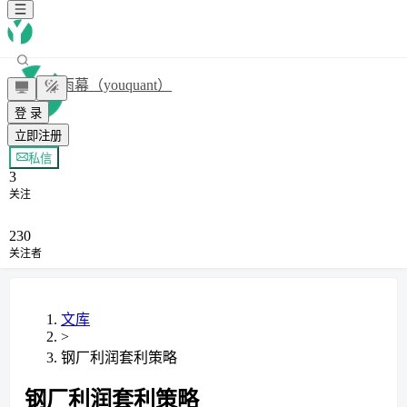
雨幕（youquant）
登 录
立即注册
+ 关注
私信
3
关注
230
关注者
文库
>
钢厂利润套利策略
钢厂利润套利策略