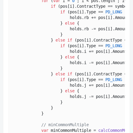
for
 (
var
 i = 
0
 ; i < pos.
length
 ; i++) 
if
 (pos[i].
ContractType
 == symbol_r
if
 (pos[i].
Type
 == 
PD_LONG
 || 
                        holds.
rb
 += pos[i].
Amount
                    } 
else
 {

                        holds.
rb
 -= pos[i].
Amount
                    }

                } 
else
if
 (pos[i].
ContractType
 == 
if
 (pos[i].
Type
 == 
PD_LONG
 || 
                        holds.
i
 += pos[i].
Amount
                    } 
else
 {

                        holds.
i
 -= pos[i].
Amount
                    }                    

                } 
else
if
 (pos[i].
ContractType
 == 
if
 (pos[i].
Type
 == 
PD_LONG
 || 
                        holds.
j
 += pos[i].
Amount
                    } 
else
 {

                        holds.
j
 -= pos[i].
Amount
                    }                    

                }

            }

// minCommonMultiple
var
 minCommonMultiple = 
calcCommonMult