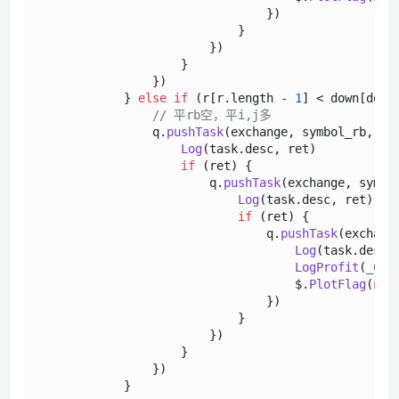
                                })

                            }

                        })

                    }

                })

            } 
else
if
 (r[r.
length
 - 
1
] < down[down
// 平rb空，平i,j多
                q.
pushTask
(exchange, symbol_rb, 
"c
Log
(task.
desc
, ret)

if
 (ret) {

                        q.
pushTask
(exchange, symbo
Log
(task.
desc
, ret)

if
 (ret) {

                                q.
pushTask
(exchang
Log
(task.
desc
,
LogProfit
(
_C
(e
                                    $.
PlotFlag
(
new
                                })

                            }

                        })

                    }

                })

            }
