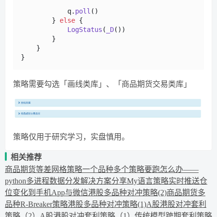
            q.
poll
()

        } 
else
 {

LogStatus
(
_D
())

        }        

    }

策略需要勾选「画线类库」、「商品期货交易类库」
策略仅用于研究学习，实盘慎用。
相关推荐
商品期货等差网格策略
一个品种多个策略要跑怎么办——
python多进程数据分发解决方案分享
My语言策略实时推送仓
位变化到手机App与微信
港股多品种对冲策略(2)
商品期货多
品种R-Breaker策略
港股多品种对冲策略(1)
A股港股对冲套利
策略（2）
A股港股对冲套利策略（1）
传统模型跨期套利策略