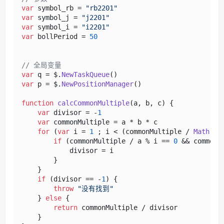
var
 symbol_rb = 
"rb2201"
var
 symbol_j = 
"j2201"
var
 symbol_i = 
"i2201"
var
 bollPeriod = 
50
// 全局变量
var
 q = $.
NewTaskQueue
var
 p = $.
NewPositionManager
()

function
calcCommonMultiple
(
a, b, c
) {

var
 divisor = -
1
var
 commonMultiple = a * b * c

for
 (
var
 i = 
1
 ; i < (commonMultiple / 
Math
.
mi
if
 (commonMultiple / a % i == 
0
 && commonM
            divisor = i

        }

    }

if
 (divisor == -
1
) {

throw
"没有找到"
    } 
else
 {

return
 commonMultiple / divisor

    }
