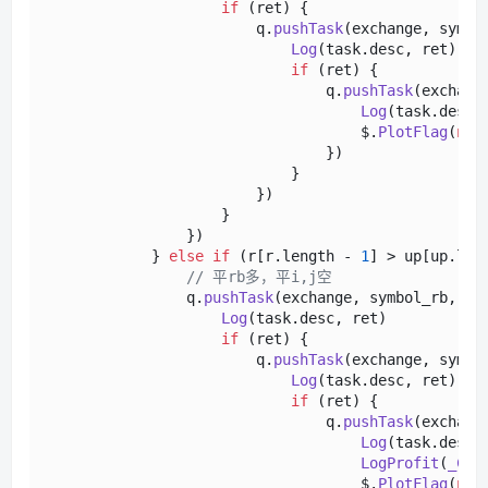
if
 (ret) {

                        q.
pushTask
(exchange, symbo
Log
(task.
desc
, ret)

if
 (ret) {

                                q.
pushTask
(exchang
Log
(task.
desc
,
                                    $.
PlotFlag
(
new
                                })

                            }

                        })

                    }

                })

            } 
else
if
 (r[r.
length
 - 
1
] > up[up.
len
// 平rb多，平i,j空
                q.
pushTask
(exchange, symbol_rb, 
"c
Log
(task.
desc
, ret)

if
 (ret) {

                        q.
pushTask
(exchange, symbo
Log
(task.
desc
, ret)

if
 (ret) {

                                q.
pushTask
(exchang
Log
(task.
desc
,
LogProfit
(
_C
(e
                                    $.
PlotFlag
(
new