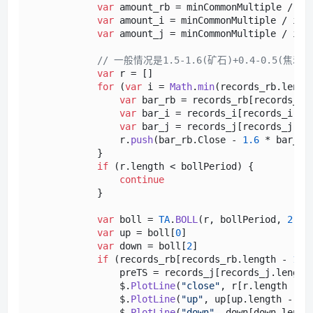
var
 amount_rb = minCommonMultiple / in
var
 amount_i = minCommonMultiple / inf
var
 amount_j = minCommonMultiple / inf
// 一般情况是1.5-1.6(矿石)+0.4-0.5(焦炭)=1
var
 r = []

for
 (
var
 i = 
Math
.
min
(records_rb.
lengt
var
 bar_rb = records_rb[records_rb
var
 bar_i = records_i[records_i.
le
var
 bar_j = records_j[records_j.
le
                r.
push
(bar_rb.
Close
 - 
1.6
 * bar_i.
            }

if
 (r.
length
 < bollPeriod) {

continue
            }

var
 boll = 
TA
.
BOLL
(r, bollPeriod, 
2
)

var
 up = boll[
0
]

var
 down = boll[
2
]

if
 (records_rb[records_rb.
length
 - 
1
].
                preTS = records_j[records_j.
length
                $.
PlotLine
(
"close"
, r[r.
length
 - 
2
                $.
PlotLine
(
"up"
, up[up.
length
 - 
2
]
                $.
PlotLine
(
"down"
, down[down.
lengt