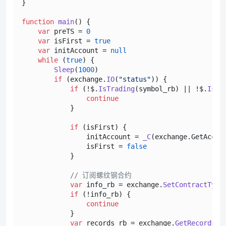
}

function
main
(
) {

var
 preTS = 
0
var
 isFirst = 
true
var
 initAccount = 
null
while
 (
true
) {

Sleep
(
1000
)

if
 (exchange.
IO
(
"status"
)) {

if
 (!$.
IsTrading
(symbol_rb) || !$.
IsTr
continue
            }

if
 (isFirst) {

                initAccount = 
_C
(exchange.
GetAccou
                isFirst = 
false
            }

// 订阅螺纹钢合约
var
 info_rb = exchange.
SetContractType
if
 (!info_rb) {

continue
            }

var
 records_rb = exchange.
GetRecords
()
