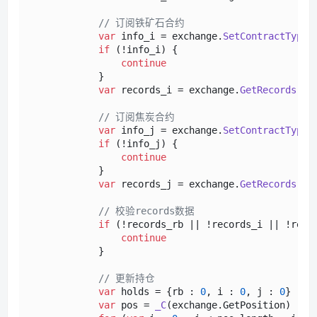
// 订阅铁矿石合约
var
 info_i = exchange.
SetContractType
(
if
 (!info_i) {

continue
            }

var
 records_i = exchange.
GetRecords
()

// 订阅焦炭合约
var
 info_j = exchange.
SetContractType
(
if
 (!info_j) {

continue
            }

var
 records_j = exchange.
GetRecords
()

// 校验records数据
if
 (!records_rb || !records_i || !reco
continue
            }

// 更新持仓
var
 holds = {rb : 
0
, i : 
0
, j : 
0
}

var
 pos = 
_C
(exchange.
GetPosition
)
