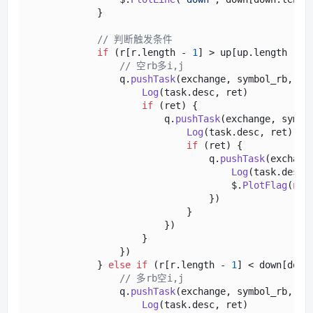
            }            

// 判断触发条件
if
 (r[r.
length
 - 
1
] > up[up.
length
 - 
1
// 空rb多i,j
                q.
pushTask
(exchange, symbol_rb, 
"s
Log
(task.
desc
, ret)

if
 (ret) {

                        q.
pushTask
(exchange, symbo
Log
(task.
desc
, ret)

if
 (ret) {

                                q.
pushTask
(exchang
Log
(task.
desc
,
                                    $.
PlotFlag
(
new
                                })

                            }

                        })

                    }

                })

            } 
else
if
 (r[r.
length
 - 
1
] < down[down
// 多rb空i,j
                q.
pushTask
(exchange, symbol_rb, 
"b
Log
(task.
desc
, ret)
