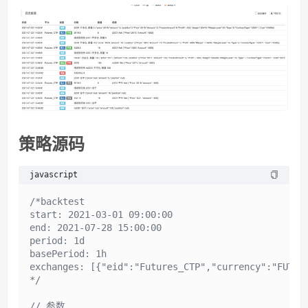
策略源码
javascript
/*backtest

start: 2021-03-01 09:00:00

end: 2021-07-28 15:00:00

period: 1d

basePeriod: 1h

exchanges: [{"eid":"Futures_CTP","currency":"FUTURE
*/
// 参数