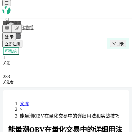
扫地僧
登 录
目录
立即注册
+ 关注
私信
1
关注
283
关注者
文库
>
能量潮OBV在量化交易中的详细用法和实战技巧
能量潮OBV在量化交易中的详细用法