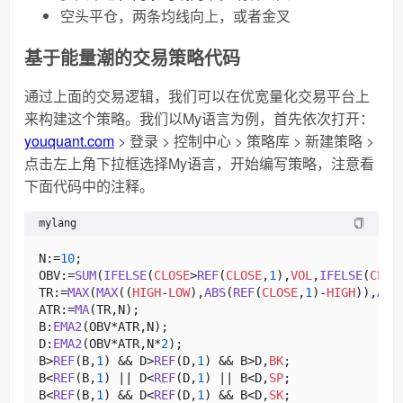
空头平仓，两条均线向上，或者金叉
基于能量潮的交易策略代码
通过上面的交易逻辑，我们可以在优宽量化交易平台上
来构建这个策略。我们以My语言为例，首先依次打开：
youquant.com
> 登录 > 控制中心 > 策略库 > 新建策略 >
点击左上角下拉框选择My语言，开始编写策略，注意看
下面代码中的注释。
mylang
N:=
10
;

OBV:=
SUM
(
IFELSE
(
CLOSE
>
REF
(
CLOSE
,
1
),
VOL
,
IFELSE
(
CLOS
TR:=
MAX
(
MAX
((
HIGH
-
LOW
),
ABS
(
REF
(
CLOSE
,
1
)-
HIGH
)),
ABS
ATR:=
MA
(TR,N);

B:
EMA2
(OBV*ATR,N);

D:
EMA2
(OBV*ATR,N*
2
);

B>
REF
(B,
1
) && D>
REF
(D,
1
) && B>D,
BK
;

B<
REF
(B,
1
) || D<
REF
(D,
1
) || B<D,
SP
;

B<
REF
(B,
1
) && D<
REF
(D,
1
) && B<D,
SK
;
