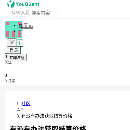
输入
/
搜索内容
首页
feilaila
APP
+ 关注
登 录
私信
0
立即注册
关注
0
关注者
社区
>
有没有办法获取结算价格
有没有办法获取结算价格