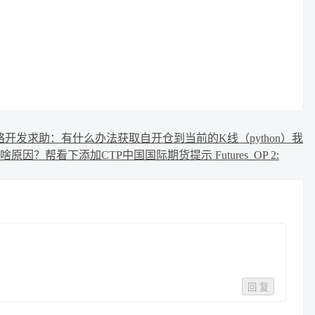
略开发
求助：有什么办法获取自开仓到当前的K线（python）
我
啥原因？
帮看下添加CTP中国国际期货提示 Futures_OP 2:
回 复