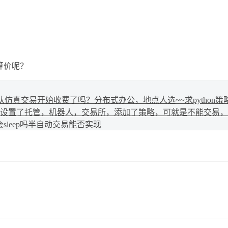
结算价呢？
队
仿真交易开始收费了吗？
分布式办公，地点人选~~求python策
设置了托管，机器人，交易所，添加了策略，可就是不能交易，
leep吗
半自动交易能否实现