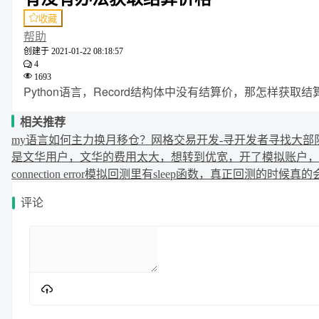
收藏
帮助
创建于
2021-01-22 08:18:57
4
1693
Python语言，Record结构体中没有结算价，那怎样获取
相关推荐
my语言如何主力换月移仓？
网格交易开发-寻开发者
寻找大部
是文华用户，文华的费用太大，想转到优宽，开了模拟账户，
connection error
模拟回测里有sleep函数，真正回测的时候真的会s
评论