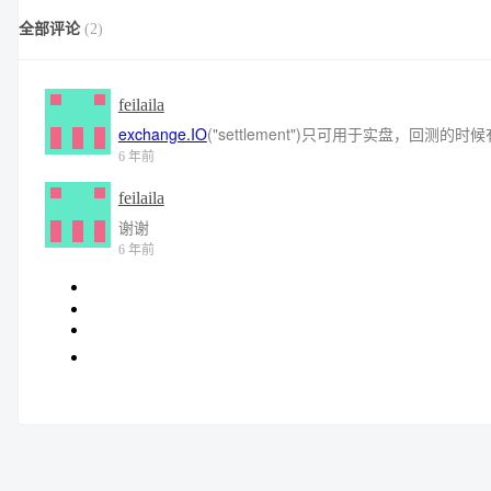
全部评论
(
2
)
feilaila
exchange.IO
("settlement")只可用于实盘，回测
6 年前
feilaila
谢谢
6 年前