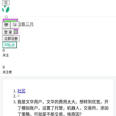
阳春三月
登 录
立即注册
+ 关注
私信
0
关注
0
关注者
社区
>
我是文华用户，文华的费用太大，想转到优宽，开
了模拟账户，设置了托管，机器人，交易所，添加
了策略，可就是不能交易，啥原因？