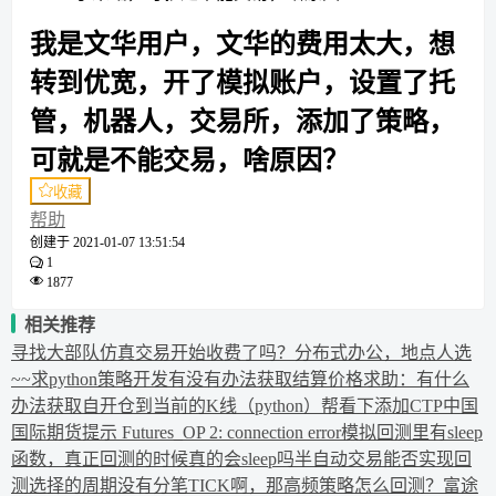
我是文华用户，文华的费用太大，想
转到优宽，开了模拟账户，设置了托
管，机器人，交易所，添加了策略，
可就是不能交易，啥原因？
收藏
帮助
创建于
2021-01-07 13:51:54
1
1877
相关推荐
寻找大部队
仿真交易开始收费了吗？
分布式办公，地点人选
~~求python策略开发
有没有办法获取结算价格
求助：有什么
办法获取自开仓到当前的K线（python）
帮看下添加CTP中国
国际期货提示 Futures_OP 2: connection error
模拟回测里有sleep
函数，真正回测的时候真的会sleep吗
半自动交易能否实现
回
测选择的周期没有分笔TICK啊，那高频策略怎么回测？
富途