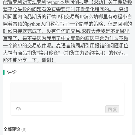
配置套利对实现套利
python本地回测报错
【求助】关于期货频
繁平仓失败的问题
有没有需要定制开发量化程序的。。
只想
问问国内商品期货的行情IP和交易所IP怎么填哪里有教程
小白
照着置顶的python入门教程写了一个简单的策略，但是回测的
时候直接就完成了，没有任何的交易,求教大佬我是不是哪里
写错了，是不是因为我用了中文变量的原因
平台为什么不做
一个简单的交易软件呢。
麦语言跨周期引用报错的问题
哪位
大神有商品期货“换月移仓”（期货主力合约换月）的代码，
能不能分享一下，谢谢！
评论
回 复
全部评论
(
0
)