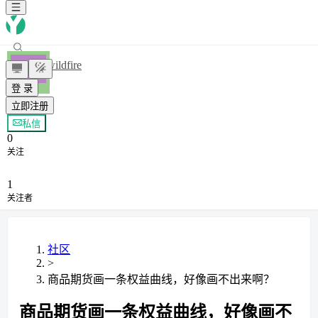
wildfire
登 录
立即注册
+ 关注
私信
0
关注
1
关注者
社区
>
商品期货画一条权益曲线，好像画不出来啊？
商品期货画一条权益曲线，好像画不