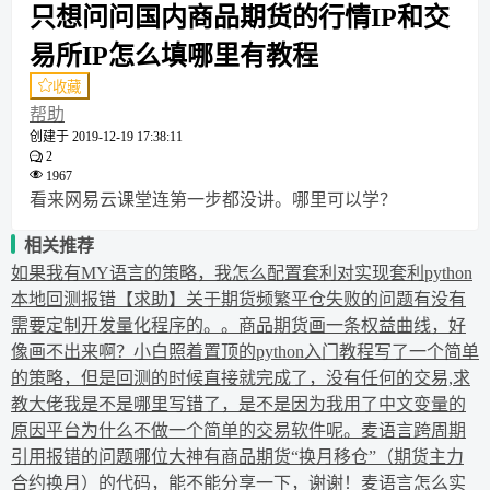
只想问问国内商品期货的行情IP和交
易所IP怎么填哪里有教程
收藏
帮助
创建于
2019-12-19 17:38:11
2
1967
看来网易云课堂连第一步都没讲。哪里可以学？
相关推荐
如果我有MY语言的策略，我怎么配置套利对实现套利
python
本地回测报错
【求助】关于期货频繁平仓失败的问题
有没有
需要定制开发量化程序的。。
商品期货画一条权益曲线，好
像画不出来啊？
小白照着置顶的python入门教程写了一个简单
的策略，但是回测的时候直接就完成了，没有任何的交易,求
教大佬我是不是哪里写错了，是不是因为我用了中文变量的
原因
平台为什么不做一个简单的交易软件呢。
麦语言跨周期
引用报错的问题
哪位大神有商品期货“换月移仓”（期货主力
合约换月）的代码，能不能分享一下，谢谢！
麦语言怎么实