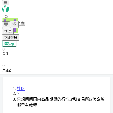
老虎
登 录
立即注册
+ 关注
私信
0
关注
0
关注者
社区
>
只想问问国内商品期货的行情IP和交易所IP怎么填
哪里有教程