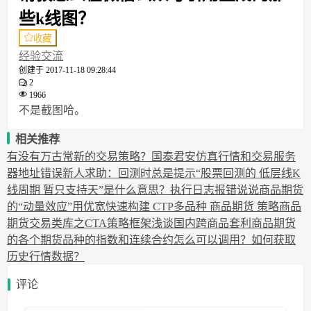
些k线图？
收藏
经验交流
创建于
2017-11-18 09:28:44
2
1966
不是截图哈。
相关推荐
有没有万古常新的交易策略？
国泰君安仿真行情和交易服务
器地址错误
新人求助：回测时总是提示“股票回测的 低层线K
线周期 暂只支持天”是什么意思？
执行日志报错
说说商品期货
的“动量效应”
用优宽快速构建 CTP多品种 商品期货 策略
商品
期货交易类库之CTA策略框架
浅谈国内跨商品套利
商品期货
的各个期货品种的指数和连续合约怎么可以调用？
如何获取
历史行情数据？
评论