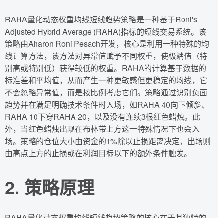
RAHA量化动态权重均线短线趋势策略是一种基于Roni's
Adjusted Hybrid Average (RAHA)指标的短线交易系统。该
策略由Aharon Roni Pesach开发，核心是利用一种特殊的均
线计算方法，该方法对异常值赋予不同权重，使极端值（特
别高或特别低）获得较低的权重。RAHA的计算基于数据的
标准差和平均值，从而产生一种更敏感但更稳定的均线，它
不会忽略异常值，而是按比例考虑它们。策略通过识别负面
趋势并在满足明确技术条件时入场，如RAHA 40向下倾斜、
RAHA 10下穿RAHA 20，以及没有连续3根红色蜡烛。此
外，当红色蜡烛出现在布林带上方这一特殊情况下也会入
场。策略的仓位大小由资金的1%除以止损距离决定，出场则
由高点上方的止损或在利润目标以下的额外条件触发。
2. 策略原理
RAHA量化动态权重均线短线趋势策略的核心在于其独特的