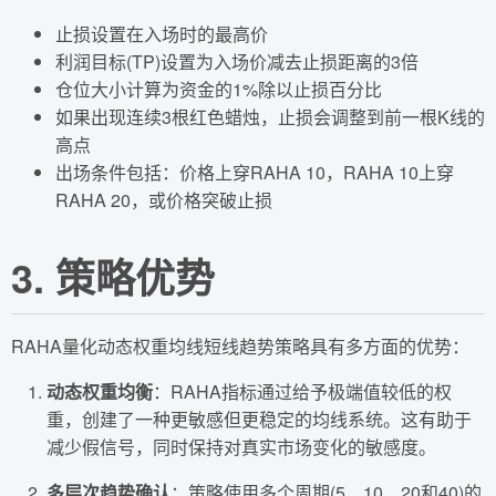
止损设置在入场时的最高价
利润目标(TP)设置为入场价减去止损距离的3倍
仓位大小计算为资金的1%除以止损百分比
如果出现连续3根红色蜡烛，止损会调整到前一根K线的
高点
出场条件包括：价格上穿RAHA 10，RAHA 10上穿
RAHA 20，或价格突破止损
3. 策略优势
RAHA量化动态权重均线短线趋势策略具有多方面的优势：
动态权重均衡
：RAHA指标通过给予极端值较低的权
重，创建了一种更敏感但更稳定的均线系统。这有助于
减少假信号，同时保持对真实市场变化的敏感度。
多层次趋势确认
：策略使用多个周期(5、10、20和40)的