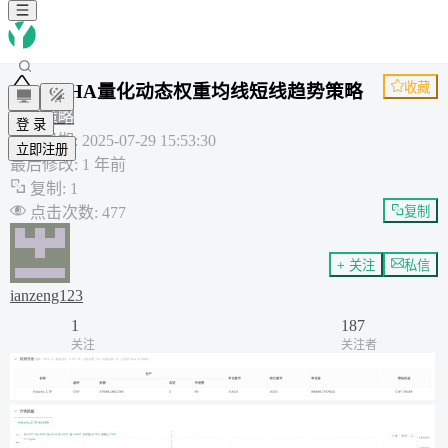
收藏
RAHA量化动态权重均线短线趋势策略
通用策略
登 录
创建日期
:
2025-07-29 15:53:30
立即注册
最后修改
:
1 年前
复制
:
1
点击次数
:
477
复制
+ 关注
私信
ianzeng123
1
187
关注
关注者