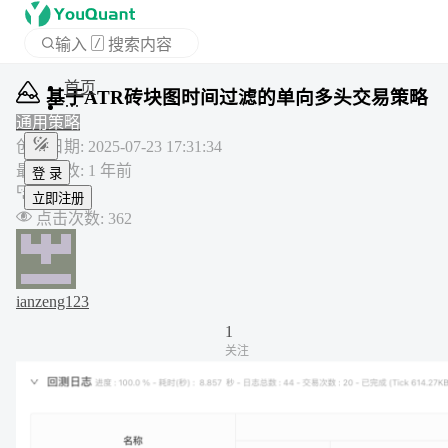
输入
/
搜索内容
APP
基于ATR砖块图时间过滤的单向多头交易策略
通用策略
创建日期
:
2025-07-23 17:31:34
登 录
最后修改
:
1 年前
立即注册
复制
:
1
点击次数
:
362
ianzeng123
1
关注