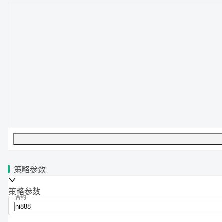
UTF-8
189
字节
30
字数
0
行
行
1
,
列
0
策略参数
策略参数
合约