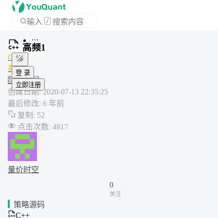
输入
/
搜索内容
首页
高频1
APP
C++
高频
通用策略
登 录
创建日期
:
2020-07-13 22:35:25
立即注册
最后修改
:
6 年前
复制
:
52
点击次数
:
4817
量价时空
0
关注
策略源码
C++