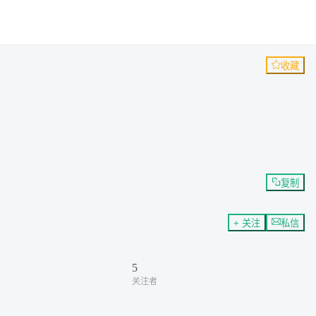
收藏
复制
+ 关注
私信
5
关注者